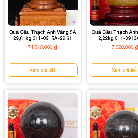
Quả Cầu Thạch Anh Vàng 5A
Quả Cầu Thạch Anh
29,61kg 011-0915A-29,61
2,22kg 011-0913
74.515.000
₫
7.920.000
Xem chi tiết
Xem chi tiết