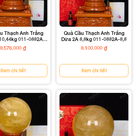
u Thạch Anh Trắng
Quả Cầu Thạch Anh Trắng
10,44kg 011-0882A-
Dừa 2A 8,8kg 011-0882A-8,8
10,44
9.576.000
₫
8.100.000
₫
Xem chi tiết
Xem chi tiết