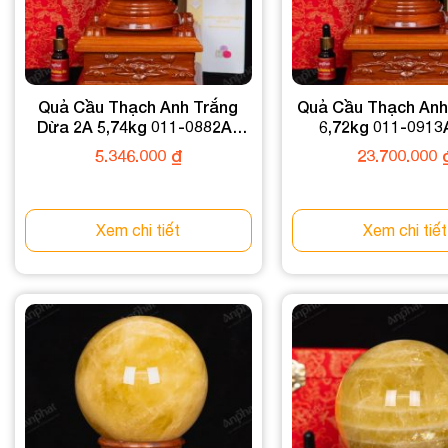
Quả Cầu Thạch Anh Trắng
Quả Cầu Thạch Anh
Dừa 2A 5,74kg 011-0882A-
6,72kg 011-0913
5,74
5.346.000
₫
23.700.000
Xem chi tiết
Xem chi tiết