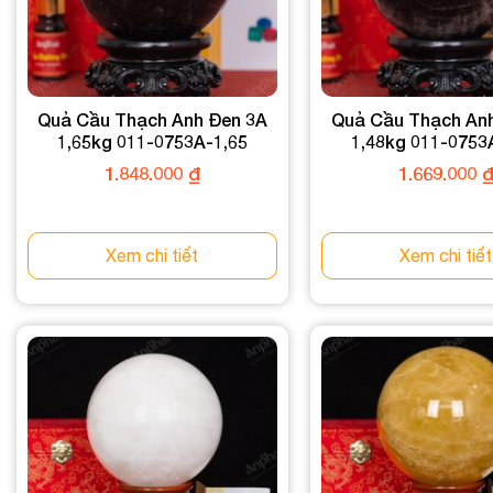
Quả Cầu Thạch Anh Đen 3A
Quả Cầu Thạch An
1,65kg 011-0753A-1,65
1,48kg 011-0753
1.848.000
₫
1.669.000
Xem chi tiết
Xem chi tiết