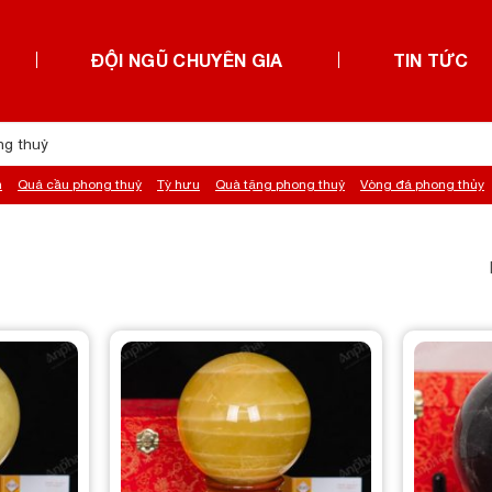
ĐỘI NGŨ CHUYÊN GIA
TIN TỨC
h
Quả cầu phong thuỷ
Tỳ hưu
Quà tặng phong thuỷ
Vòng đá phong thủy