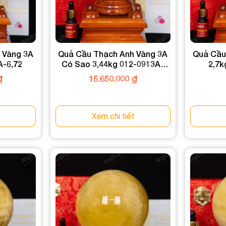
 Vàng 3A
Quả Cầu Thạch Anh Vàng 3A
Quả Cầu
A-6,72
Có Sao 3,44kg 012-0913A-
2,7k
3,44
₫
15.650.000
₫
Xem chi tiết