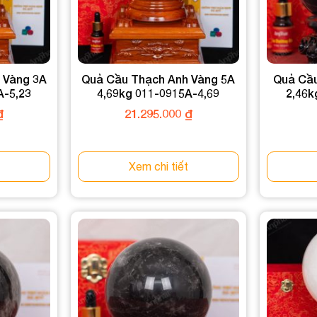
 Vàng 3A
Quả Cầu Thạch Anh Vàng 5A
Quả Cầu
A-5,23
4,69kg 011-0915A-4,69
2,46k
₫
21.295.000
₫
Xem chi tiết