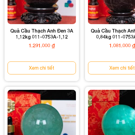
Quả Cầu Thạch Anh Đen 3A
Quả Cầu Thạch An
1,12kg 011-0753A-1,12
0,84kg 011-0753
1.291.000
₫
1.081.000
Xem chi tiết
Xem chi tiết