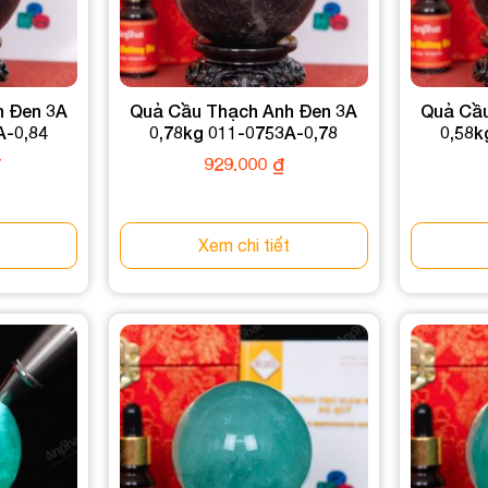
h Đen 3A
Quả Cầu Thạch Anh Đen 3A
Quả Cầu
A-0,84
0,78kg 011-0753A-0,78
0,58k
₫
929.000
₫
Xem chi tiết