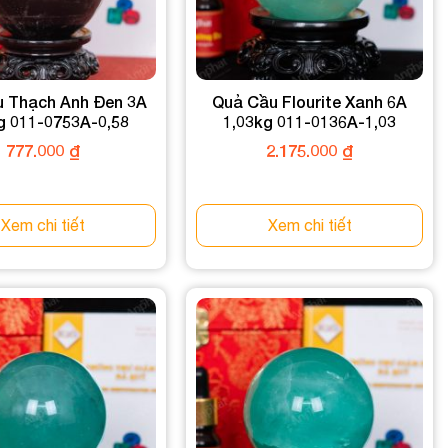
 Thạch Anh Đen 3A
Quả Cầu Flourite Xanh 6A
g 011-0753A-0,58
1,03kg 011-0136A-1,03
777.000
₫
2.175.000
₫
Xem chi tiết
Xem chi tiết