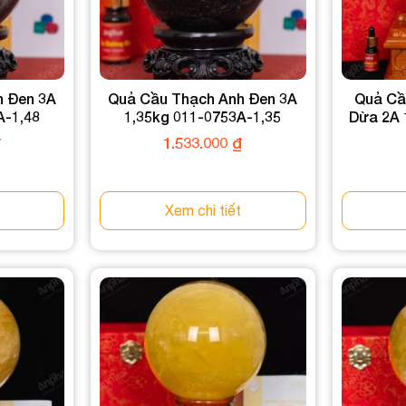
h Đen 3A
Quả Cầu Thạch Anh Đen 3A
Quả Cầ
A-1,48
1,35kg 011-0753A-1,35
Dừa 2A 
₫
1.533.000
₫
Xem chi tiết