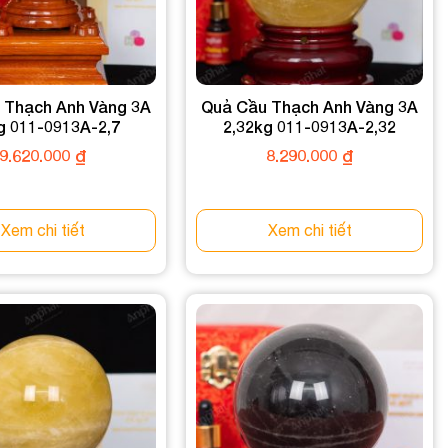
 Thạch Anh Vàng 3A
Quả Cầu Thạch Anh Vàng 3A
g 011-0913A-2,7
2,32kg 011-0913A-2,32
9.620.000
₫
8.290.000
₫
Xem chi tiết
Xem chi tiết