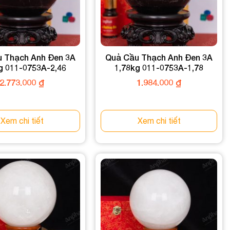
 Thạch Anh Đen 3A
Quả Cầu Thạch Anh Đen 3A
g 011-0753A-2,46
1,78kg 011-0753A-1,78
2.773.000
₫
1.984.000
₫
Xem chi tiết
Xem chi tiết