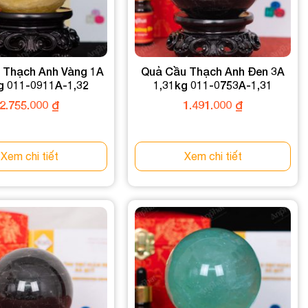
 Thạch Anh Vàng 1A
Quả Cầu Thạch Anh Đen 3A
g 011-0911A-1,32
1,31kg 011-0753A-1,31
2.755.000
₫
1.491.000
₫
Xem chi tiết
Xem chi tiết