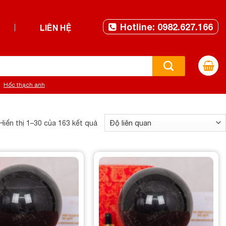
Hotline: 0982.627.166
LIÊN HỆ
Hốc thạch anh
Hiển thị 1–30 của 163 kết quả