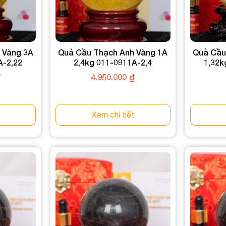
 Vàng 3A
Quả Cầu Thạch Anh Vàng 1A
Quả Cầu
A-2,22
2,4kg 011-0911A-2,4
1,32k
₫
4.950.000
₫
Xem chi tiết