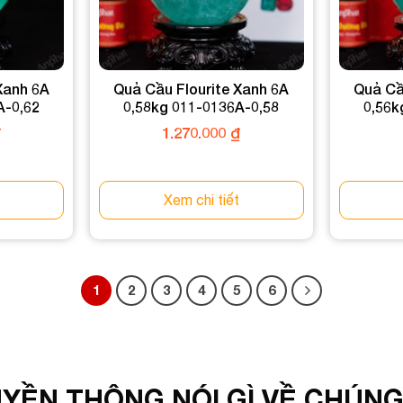
Xanh 6A
Quả Cầu Flourite Xanh 6A
Quả Cầ
A-0,62
0,58kg 011-0136A-0,58
0,56k
₫
1.270.000
₫
Xem chi tiết
1
2
3
4
5
6
YỀN THÔNG NÓI GÌ VỀ CHÚNG