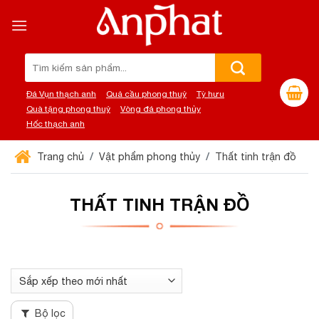
Chuyển
đến
nội
dung
Tìm
kiếm:
Đá Vụn thạch anh
Quả cầu phong thuỷ
Tỳ hưu
Quà tặng phong thuỷ
Vòng đá phong thủy
Hốc thạch anh
Trang chủ
Vật phẩm phong thủy
Thất tinh trận đồ
THẤT TINH TRẬN ĐỒ
Bộ lọc