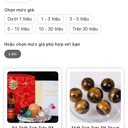
Chọn mức giá:
Dưới 1 triệu
1 - 3 triệu
3 - 5 triệu
5 - 10 triệu
10 - 30 triệu
Trên 30 triệu
Hoặc chọn mức giá phù hợp với bạn
Giá
Giá
LỌC
tối
tối
thiểu
đa