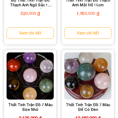
Bộ Thất Tinh Trận Đồ
Thất Tinh Trận Đồ Thạch
Thạch Anh Ngũ Sắc 1A
Anh Mắt Hổ 15cm
10cm 128-0781A-10
520.000
₫
1.950.000
₫
Xem chi tiết
Xem chi tiết
Thất Tinh Trận Đồ 7 Màu
Thất Tinh Trận Đồ 7 Màu
Size Nhỏ
Đế Có Đèn
2.125.000
₫
12.480.000
₫