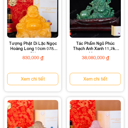
Tượng Phật Di Lặc Ngọc
Tác Phẩm Ngũ Phúc
Hoàng Long 10cm 078-
Thạch Anh Xanh 11,2kg
049DN-10
M0001
830.000
₫
38.080.000
₫
Xem chi tiết
Xem chi tiết