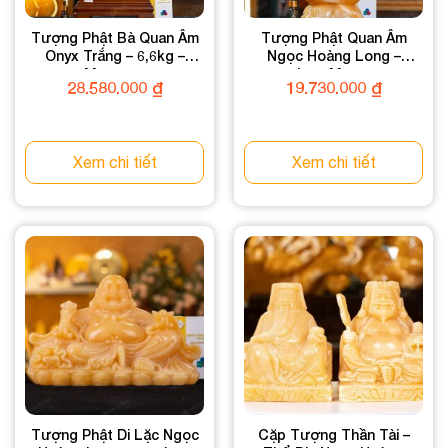
Tượng Phật Bà Quan Âm
Tượng Phật Quan Âm
Onyx Trắng – 6,6kg –
Ngọc Hoàng Long –
M251166
11,39kg – M27721139
28.580.000
₫
19.730.000
₫
Xem chi tiết
Xem chi tiết
Tượng Phật Di Lặc Ngọc
Cặp Tượng Thần Tài –