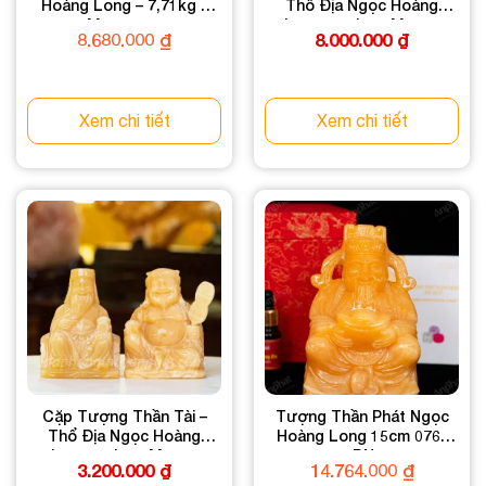
Hoàng Long – 7,71kg –
Thổ Địa Ngọc Hoàng
M2885771
Long – 10kg – M2237
8.680.000
₫
8.000.000
₫
Xem chi tiết
Xem chi tiết
Cặp Tượng Thần Tài –
Tượng Thần Phát Ngọc
Thổ Địa Ngọc Hoàng
Hoàng Long 15cm 076-
Long – 4kg – M2236
049DN-15
3.200.000
₫
14.764.000
₫