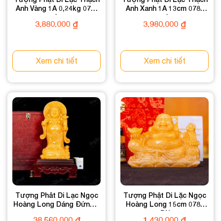
Anh Vàng 1A 0,24kg 078-
Anh Xanh 1A 13cm 078-
0911A-0.24
0931A-13
3.880.000
₫
3.980.000
₫
Xem chi tiết
Xem chi tiết
Tượng Phât Di Lạc Ngọc
Tượng Phật Di Lặc Ngọc
Hoàng Long Dáng Đứng –
Hoàng Long 15cm 078-
64cm – 10-3178-64
049DN-15
38.560.000
₫
1.430.000
₫