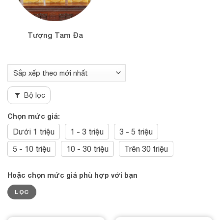
Tượng Tam Đa
Bộ lọc
Chọn mức giá:
Dưới 1 triệu
1 - 3 triệu
3 - 5 triệu
5 - 10 triệu
10 - 30 triệu
Trên 30 triệu
Hoặc chọn mức giá phù hợp với bạn
Giá
Giá
LỌC
tối
tối
thiểu
đa