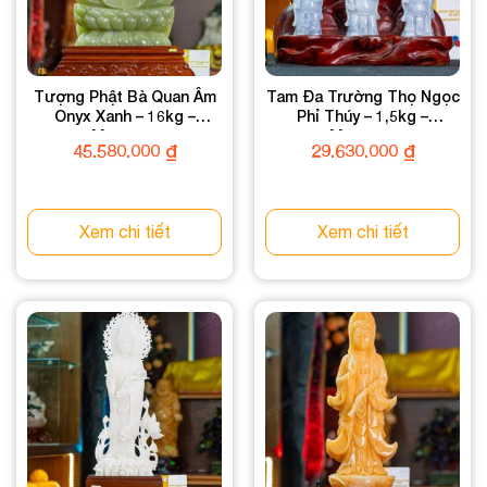
Tượng Phật Bà Quan Âm
Tam Đa Trường Thọ Ngọc
Onyx Xanh – 16kg –
Phỉ Thúy – 1,5kg –
M259216
M084415
45.580.000
₫
29.630.000
₫
Xem chi tiết
Xem chi tiết