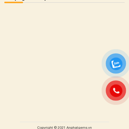
Tượng Phật Di Lặc thường trở thành một trong những vật
phẩm được yêu thích và đặt ở nhiều không gian, đặc biệt là
nơi kinh doanh, phòng khách. Với ý nghĩa mang lại sự hạnh
phúc, tài lộc, và sự may mắn, nó không chỉ tạo điểm nhấn
thẩm mỹ mà còn đem lại năng lượng tích cực cho không
gian và người sở hữu.
Tượng Phật Thích Ca
Tượng Phật Thích Ca được coi là biểu tượng của sự giác
ngộ, trí tuệ và bình an trong đạo Phật. Với hình ảnh tinh xảo
và sự hiện diện thanh tịnh, tượng Phật Thích Ca được điêu
khắc từ đá tự nhiên thường mang trong mình một ý nghĩa
sâu sắc và truyền tải đến người sở hữu.
Copyright © 2021 Anphatgems.vn