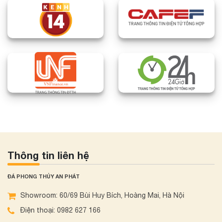
mạnh mẽ, có khả năng trấn trạch, đem lại bình an và may
mắn cho ngôi nhà, tránh xa những tác động tiêu cực từ môi
trường xung quanh.
Chiêu tài và đón lộc
: Tượng đá phong thủy có khả năng
thu hút năng lượng tích cực, giúp gia chủ hấp thụ và giữ lại
tài lộc. Đây có thể được xem như một nguồn cung cấp
năng lượng tích cực, hỗ trợ cho việc phát triển kinh doanh,
công danh và cả trong học hành.
Bình an và hạnh phúc
: Tượng đá thường khắc họa chân
dung các vị thần linh, các vị Phật, mang theo năng lượng
của sự thanh tịnh và từ bi. Đặt tượng đá phong thủy trong
Thông tin liên hệ
nhà có thể góp phần tạo ra một môi trường yên bình, hòa
thuận và hạnh phúc cho gia đình.
ĐÁ PHONG THỦY AN PHÁT
Sự tỉnh táo và bảo vệ
: Đối với những người có vai trò
Showroom: 60/69 Bùi Huy Bích, Hoàng Mai, Hà Nội
lãnh đạo, chức vụ quyền lực, việc sử dụng tượng đá phong
Điện thoại: 0982 627 166
thủy có thể giúp tăng cường sự minh mẫn, đề phòng trước