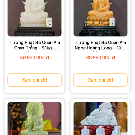
Tượng Phật Bà Quan Âm
Tượng Phật Bà Quan Âm
Onyx Trắng – 50kg –
Ngọc Hoàng Long – 50kg
M257150
– M298650
59.930.000
₫
63.580.000
₫
Xem chi tiết
Xem chi tiết