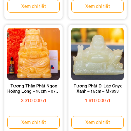
Xem chi tiết
Xem chi tiết
Tượng Thần Phát Ngọc
Tượng Phật Di Lặc Onyx
Hoàng Long – 20cm – 076-
Xanh – 15cm – M2693
049DN-20
3.310.000
₫
1.910.000
₫
Xem chi tiết
Xem chi tiết