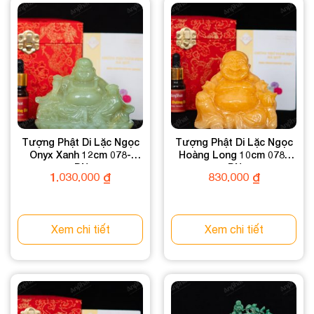
Tượng Phật Di Lặc Ngọc
Tượng Phật Di Lặc Ngọc
Onyx Xanh 12cm 078-
Hoàng Long 10cm 078-
054DN-12
049DN-10
1.030.000
₫
830.000
₫
Xem chi tiết
Xem chi tiết