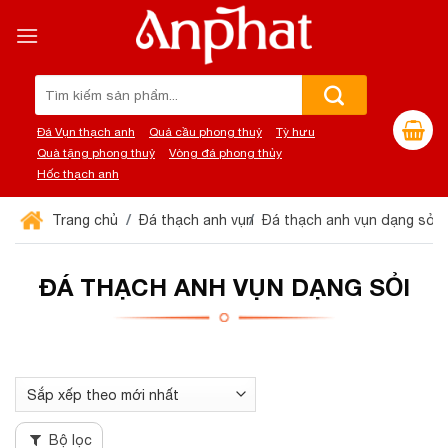
Chuyển
đến
nội
dung
Tìm
kiếm:
Đá Vụn thạch anh
Quả cầu phong thuỷ
Tỳ hưu
Quà tặng phong thuỷ
Vòng đá phong thủy
Hốc thạch anh
Trang chủ
Đá thạch anh vụn
Đá thạch anh vụn dạng sỏi
ĐÁ THẠCH ANH VỤN DẠNG SỎI
Bộ lọc