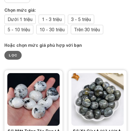
Chọn mức giá:
Dưới 1 triệu
1 - 3 triệu
3 - 5 triệu
5 - 10 triệu
10 - 30 triệu
Trên 30 triệu
Hoặc chọn mức giá phù hợp với bạn
Giá
Giá
LỌC
tối
tối
thiểu
đa