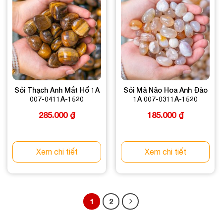
Sỏi Thạch Anh Mắt Hổ 1A
Sỏi Mã Não Hoa Anh Đào
007-0411A-1520
1A 007-0311A-1520
285.000
₫
185.000
₫
Xem chi tiết
Xem chi tiết
1
2