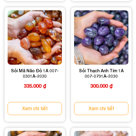
Sỏi Mã Não Đỏ 1A 007-
Sỏi Thạch Anh Tím 1A
0301A-2030
007-0791A-2030
335.000
₫
300.000
₫
Xem chi tiết
Xem chi tiết