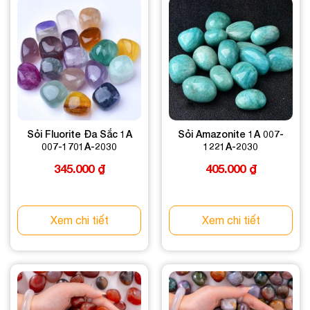
Sỏi Fluorite Đa Sắc 1A
Sỏi Amazonite 1A 007-
007-1701A-2030
1221A-2030
345.000
₫
405.000
₫
Xem chi tiết
Xem chi tiết