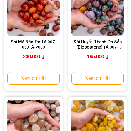
Sỏi Mã Não Đỏ 1A 007-
Sỏi Huyết Thạch Đa Sắc
0301A-2030
(Bloodstone) 1A 007-
1721A-2030
330.000
₫
195.000
₫
Xem chi tiết
Xem chi tiết