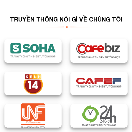
Tìm hiểu về những công dụng
Phong thủy và tâm linh
TRUYỀN THÔNG NÓI GÌ VỀ CHÚNG TÔI
: Việc gia công và chế tác đá
thạch anh vụn dạng sỏi giúp chúng phát huy hiệu quả trong
các mục đích phong thủy và tâm linh. Những viên đá được
bóng mịn có thể được sử dụng để trấn trạch, làm giảm
căng thẳng, tạo không gian yên bình và cân bằng trong
ngôi nhà.
Trang trí và nội thất
: Đá thạch anh vụn được gia công
bóng mịn thường được sử dụng làm trang trí nội thất, trang
trí sân vườn, hoặc trong việc trang trí bể cá. Sự mịn màng
và bóng loáng của chúng tạo điểm nhấn thú vị và sang
trọng cho không gian.
Hỗ trợ tinh thần
: Việc sử dụng đá thạch anh vụn dạng sỏi
gia công bóng mịn có thể giúp giảm căng thẳng, tạo cảm
giác bình yên và cân bằng trong tinh thần.