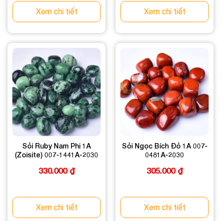
Xem chi tiết
Xem chi tiết
Sỏi Ruby Nam Phi 1A
Sỏi Ngọc Bích Đỏ 1A 007-
(Zoisite) 007-1441A-2030
0481A-2030
330.000
₫
305.000
₫
Xem chi tiết
Xem chi tiết