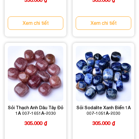
Xem chi tiết
Xem chi tiết
Sỏi Thạch Anh Dâu Tây Đỏ
Sỏi Sodalite Xanh Biển 1A
1A 007-1651A-2030
007-1051A-2030
305.000
₫
305.000
₫