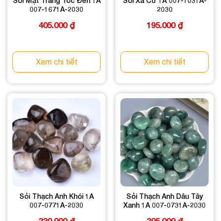
Sỏi Mặt Trăng Tóc Đen 1A
Sỏi Xà Cừ 1A 007-1031A-
007-1671A-2030
2030
405.000
₫
195.000
₫
Xem chi tiết
Xem chi tiết
Sỏi Thạch Anh Khói 1A
Sỏi Thạch Anh Dâu Tây
007-0771A-2030
Xanh 1A 007-0731A-2030
330.000
₫
305.000
₫