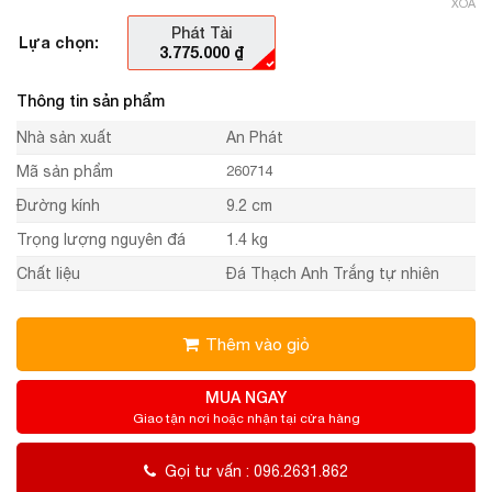
XÓA
Phát Tài
Lựa chọn:
3.775.000
₫
Thông tin sản phẩm
Nhà sản xuất
An Phát
Mã sản phẩm
260714
Đường kính
9.2 cm
Trọng lượng nguyên đá
1.4 kg
Chất liệu
Đá Thạch Anh Trắng tự nhiên
Thêm vào giỏ
MUA NGAY
Giao tận nơi hoặc nhận tại cửa hàng
Gọi tư vấn : 096.2631.862