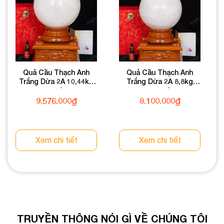
Quả Cầu Thạch Anh
Quả Cầu Thạch Anh
Trắng Dừa 2A 10,44kg
Trắng Dừa 2A 8,8kg
011-0882A-10,44
011-0882A-8,8
9.576.000
₫
8.100.000
₫
Xem chi tiết
Xem chi tiết
TRUYỀN THÔNG NÓI GÌ VỀ CHÚNG TÔI