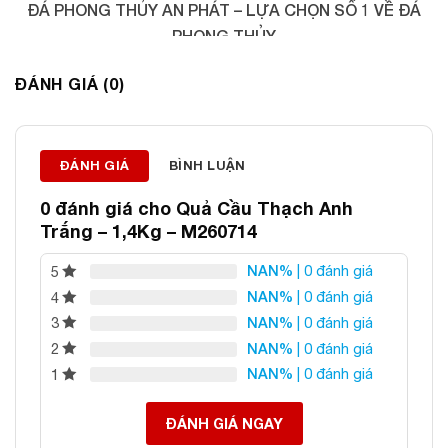
ĐÁ PHONG THỦY AN PHÁT – LỰA CHỌN SỐ 1 VỀ ĐÁ
PHONG THỦY
Địa chỉ: 60/69 Bùi Huy Bích, Hoàng Mai, Hà Nội
ĐÁNH GIÁ (0)
Điện thoại: 0982 627 166
Email:
daphongthuyanphat@gmail.com
ĐÁNH GIÁ
BÌNH LUẬN
0 đánh giá cho
Quả Cầu Thạch Anh
Trắng – 1,4Kg – M260714
NAN%
| 0 đánh giá
5
NAN%
| 0 đánh giá
4
NAN%
| 0 đánh giá
3
NAN%
| 0 đánh giá
2
NAN%
| 0 đánh giá
1
ĐÁNH GIÁ NGAY