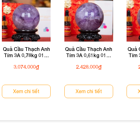
Quả Cầu Thạch Anh
Quả Cầu Thạch Anh
Quả 
Tím 3A 0,78kg 011-
Tím 3A 0,61kg 011-
Tím 
0793A-0,78
0793A-0,61
3.074.000
₫
2.428.000
₫
Xem chi tiết
Xem chi tiết