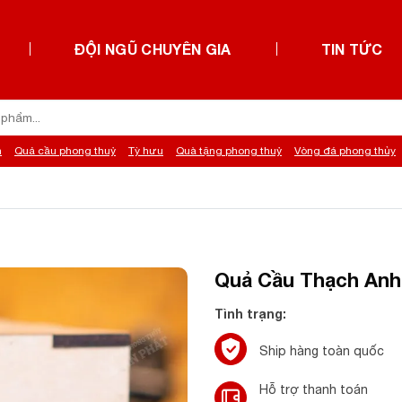
ĐỘI NGŨ CHUYÊN GIA
TIN TỨC
h
Quả cầu phong thuỷ
Tỳ hưu
Quà tặng phong thuỷ
Vòng đá phong thủy
Quả Cầu Thạch Anh 
Tình trạng:
Ship hàng toàn quốc
Hỗ trợ thanh toán