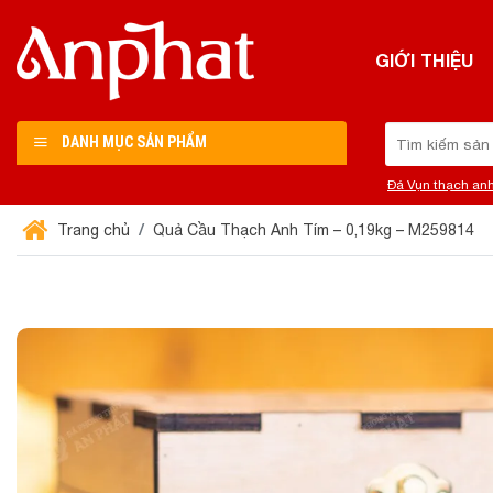
Chuyển
đến
GIỚI THIỆU
nội
dung
Tìm
DANH MỤC SẢN PHẨM
kiếm:
Đá Vụn thạch an
Trang chủ
Quả Cầu Thạch Anh Tím – 0,19kg – M259814