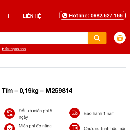
Hotline: 0982.627.166
LIÊN HỆ
Hốc thạch anh
Tím – 0,19kg – M259814
Đổi trả miễn phí 5
Bảo hành 1 năm
ngày
Miễn phí đo năng
Chương trình hậu mãi