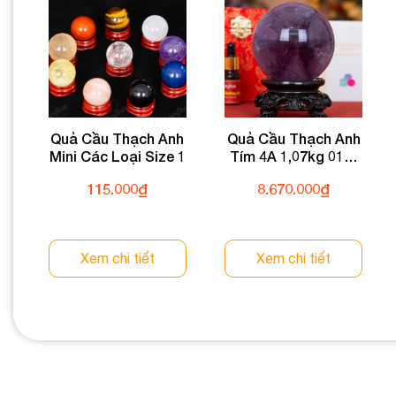
Quả Cầu Thạch Anh
Quả Cầu Thạch Anh
Mini Các Loại Size 1
Tím 4A 1,07kg 011-
0794A-1,07
115.000
₫
8.670.000
₫
Xem chi tiết
Xem chi tiết