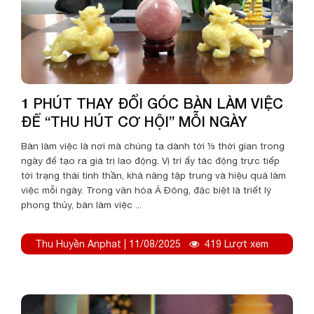
1 PHÚT THAY ĐỔI GÓC BÀN LÀM VIỆC
ĐỂ “THU HÚT CƠ HỘI” MỖI NGÀY
Bàn làm việc là nơi mà chúng ta dành tới ⅓ thời gian trong
ngày để tạo ra giá trị lao động. Vị trí ấy tác động trực tiếp
tới trạng thái tinh thần, khả năng tập trung và hiệu quả làm
việc mỗi ngày. Trong văn hóa Á Đông, đặc biệt là triết lý
phong thủy, bàn làm việc ...
Thu Huyền Anphat | 11/08/2025
419 Lượt xem