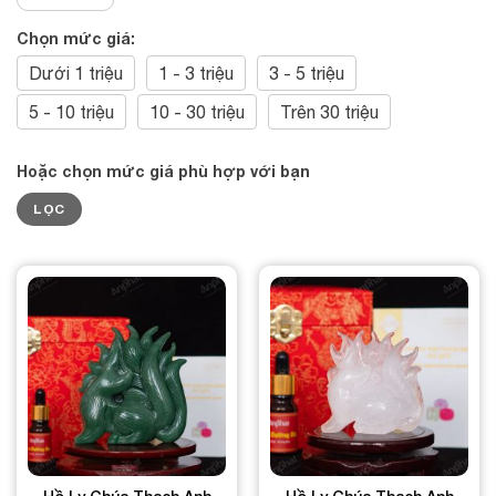
Chọn mức giá:
Dưới 1 triệu
1 - 3 triệu
3 - 5 triệu
5 - 10 triệu
10 - 30 triệu
Trên 30 triệu
Hoặc chọn mức giá phù hợp với bạn
Giá
Giá
LỌC
tối
tối
thiểu
đa