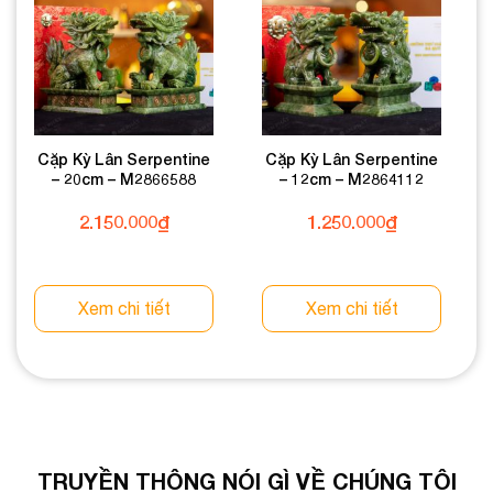
Cặp Kỳ Lân Serpentine
Cặp Kỳ Lân Serpentine
– 20cm – M2866588
– 12cm – M2864112
2.150.000
₫
1.250.000
₫
Xem chi tiết
Xem chi tiết
TRUYỀN THÔNG NÓI GÌ VỀ CHÚNG TÔI