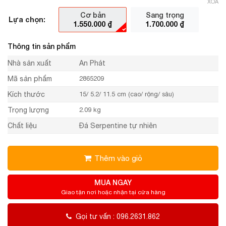
XÓA
Cơ bản
Sang trọng
Lựa chọn:
1.550.000
₫
1.700.000
₫
Thông tin sản phẩm
Nhà sản xuất
An Phát
Mã sản phẩm
2865209
Kích thước
15/ 5.2/ 11.5 cm (cao/ rộng/ sâu)
Trọng lượng
2.09 kg
Chất liệu
Đá Serpentine tự nhiên
Thêm vào giỏ
MUA NGAY
Giao tận nơi hoặc nhận tại cửa hàng
Gọi tư vấn : 096.2631.862