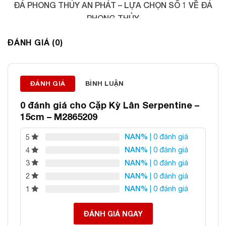
ĐÁ PHONG THỦY AN PHÁT – LỰA CHỌN SỐ 1 VỀ ĐÁ
PHONG THỦY
Địa chỉ: 60/69 Bùi Huy Bích, Hoàng Mai, Hà Nội
ĐÁNH GIÁ (0)
Điện thoại: 0982 627 166
Email:
daphongthuyanphat@gmail.com
ĐÁNH GIÁ
BÌNH LUẬN
0 đánh giá cho
Cặp Kỳ Lân Serpentine –
15cm – M2865209
NAN%
| 0 đánh giá
5
NAN%
| 0 đánh giá
4
NAN%
| 0 đánh giá
3
NAN%
| 0 đánh giá
2
NAN%
| 0 đánh giá
1
ĐÁNH GIÁ NGAY