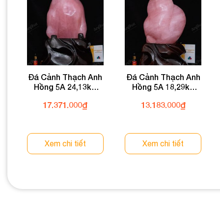
Đá Cảnh Thạch Anh
Đá Cảnh Thạch Anh
Hồng 5A 24,13kg
Hồng 5A 18,29kg
022-0765A-24,13
022-0765A-18,29
17.371.000
₫
13.183.000
₫
Xem chi tiết
Xem chi tiết