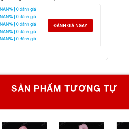
ảnh Thạch Anh Hồng
NAN%
| 0 đánh giá
NAN%
| 0 đánh giá
NAN%
| 0 đánh giá
 liên hệ:
ĐÁNH GIÁ NGAY
NAN%
| 0 đánh giá
NAN%
| 0 đánh giá
 CHỌN SỐ 1 VỀ ĐÁ PHONG THỦY
Bích, Hoàng Mai, Hà Nội
0982 627 166
yanphat@gmail.com
SẢN PHẨM TƯƠNG TỰ