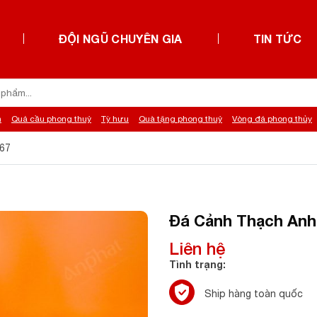
ĐỘI NGŨ CHUYÊN GIA
TIN TỨC
h
Quả cầu phong thuỷ
Tỳ hưu
Quà tặng phong thuỷ
Vòng đá phong thủy
,67
Đá Cảnh Thạch Anh 
Liên hệ
Tình trạng:
Ship hàng toàn quốc