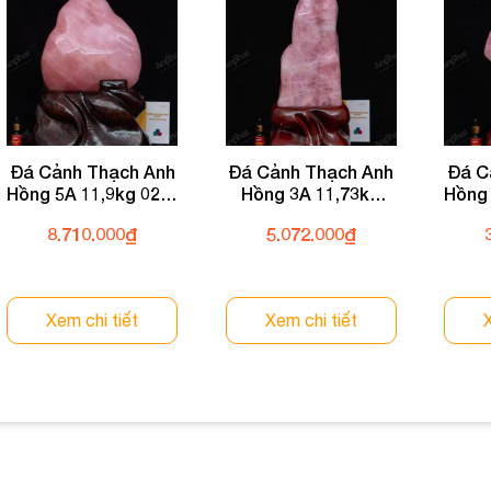
Đá Cảnh Thạch Anh
Đá Cảnh Thạch Anh
Đá C
Hồng 5A 11,9kg 022-
Hồng 3A 11,73kg
Hồng 
0765A-11,9
022-0763A-11,73
8.710.000
₫
5.072.000
₫
Xem chi tiết
Xem chi tiết