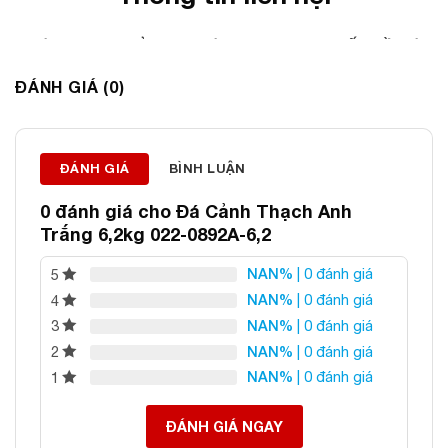
ĐÁ PHONG THỦY AN PHÁT – LỰA CHỌN SỐ 1 VỀ ĐÁ
PHONG THỦY
ĐÁNH GIÁ (0)
Địa chỉ: 60/69 Bùi Huy Bích, Hoàng Mai, Hà Nội
Điện thoại: 0982 627 166
Email:
daphongthuyanphat@gmail.com
ĐÁNH GIÁ
BÌNH LUẬN
0 đánh giá cho
Đá Cảnh Thạch Anh
Trắng 6,2kg 022-0892A-6,2
NAN%
| 0 đánh giá
5
NAN%
| 0 đánh giá
4
NAN%
| 0 đánh giá
3
NAN%
| 0 đánh giá
2
NAN%
| 0 đánh giá
1
ĐÁNH GIÁ NGAY