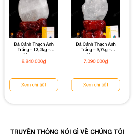
Đá Cảnh Thạch Anh
Đá Cảnh Thạch Anh
Trắng – 12,2kg –
Trắng – 9,7kg –
M1702122
M170297
8.840.000
₫
7.090.000
₫
Xem chi tiết
Xem chi tiết
TRUYỀN THÔNG NÓI GÌ VỀ CHÚNG TÔI