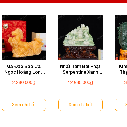
Mã Đáo Bắp Cải
Nhất Tâm Bái Phật
Kim
Ngọc Hoàng Long
Serpentine Xanh
Th
20cm 072-049T33-
37cm 072-071T21-
13,1
2.280.000
₫
12.580.000
₫
3
20
37
Xem chi tiết
Xem chi tiết