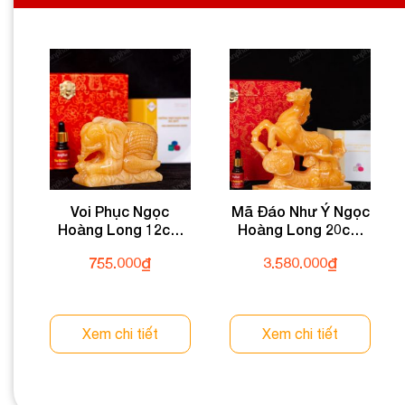
Voi Phục Ngọc
Mã Đáo Như Ý Ngọc
Hoàng Long 12cm
Hoàng Long 20cm
153-049DN-12
072-049T32-20
755.000
₫
3.580.000
₫
Xem chi tiết
Xem chi tiết