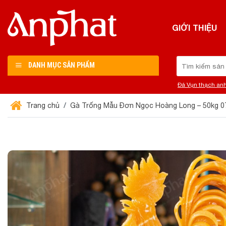
Chuyển
đến
GIỚI THIỆU
nội
dung
Tìm
DANH MỤC SẢN PHẨM
kiếm:
Đá Vụn thạch an
Trang chủ
Gà Trống Mẫu Đơn Ngọc Hoàng Long – 50kg 