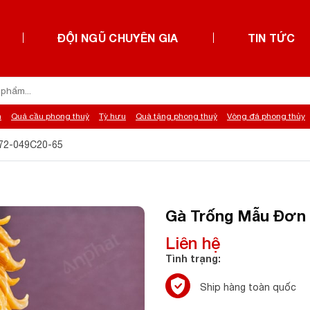
ĐỘI NGŨ CHUYÊN GIA
TIN TỨC
h
Quả cầu phong thuỷ
Tỳ hưu
Quà tặng phong thuỷ
Vòng đá phong thủy
072-049C20-65
Gà Trống Mẫu Đơn 
Liên hệ
Tình trạng:
Ship hàng toàn quốc