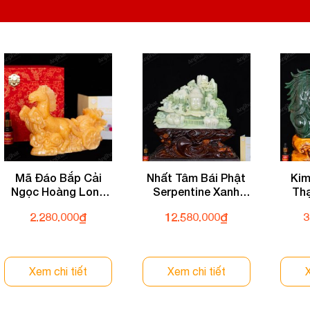
ưỡng đá + thiệp tặng quà + giấy kiểm định chất lượng đá
 liên hệ:
 CHỌN SỐ 1 VỀ ĐÁ PHONG THỦY
Bích, Hoàng Mai, Hà Nội
0982 627 166
Mã Đáo Bắp Cải
Nhất Tâm Bái Phật
Kim
yanphat@gmail.com
Ngọc Hoàng Long
Serpentine Xanh
Th
20cm 072-049T33-
37cm 072-071T21-
13,1
2.280.000
₫
12.580.000
₫
3
20
37
Xem chi tiết
Xem chi tiết