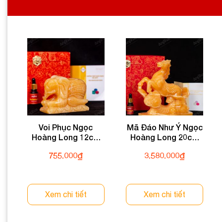
Trọng lượng: 6.1 kg
Chất liệu: Đá Onyx tự nhiên
Trọn bộ sản phẩm bao gồm: tác phẩm + 01 đế gỗ + dầu d
Thông tin
ĐÁ PHONG THỦY AN PHÁT – LỰA
Địa chỉ: 60/69 Bùi Huy 
Điện thoại: 
Voi Phục Ngọc
Mã Đáo Như Ý Ngọc
Email:
daphongthu
Hoàng Long 12cm
Hoàng Long 20cm
153-049DN-12
072-049T32-20
755.000
₫
3.580.000
₫
Xem chi tiết
Xem chi tiết