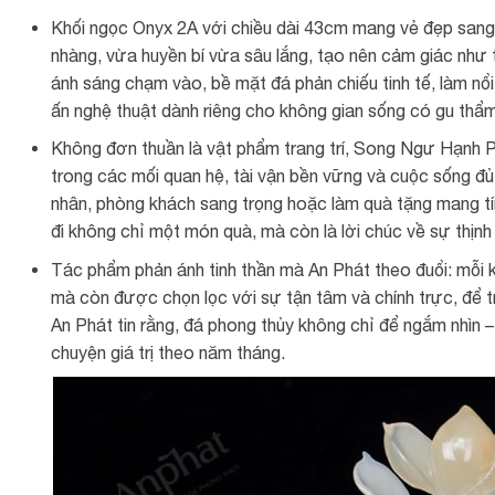
Khối ngọc Onyx 2A với chiều dài 43cm mang vẻ đẹp sang 
nhàng, vừa huyền bí vừa sâu lắng, tạo nên cảm giác như 
ánh sáng chạm vào, bề mặt đá phản chiếu tinh tế, làm n
ấn nghệ thuật dành riêng cho không gian sống có gu thẩ
Không đơn thuần là vật phẩm trang trí, Song Ngư Hạnh 
trong các mối quan hệ, tài vận bền vững và cuộc sống đủ
nhân, phòng khách sang trọng hoặc làm quà tặng mang tín
đi không chỉ một món quà, mà còn là lời chúc về sự thịn
Tác phẩm phản ánh tinh thần mà An Phát theo đuổi: mỗi
mà còn được chọn lọc với sự tận tâm và chính trực, để 
An Phát tin rằng, đá phong thủy không chỉ để ngắm nhìn
chuyện giá trị theo năm tháng.