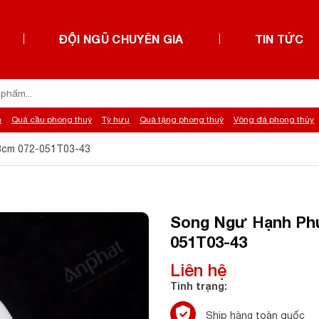
ĐỘI NGŨ CHUYÊN GIA
TIN TỨC
h
Quả cầu phong thuỷ
Tỳ hưu
Quà tặng phong thuỷ
Vòng đá phong thủy
3cm 072-051T03-43
Song Ngư Hạnh Phú
051T03-43
Liên hệ
Tình trạng:
Ship hàng toàn quốc