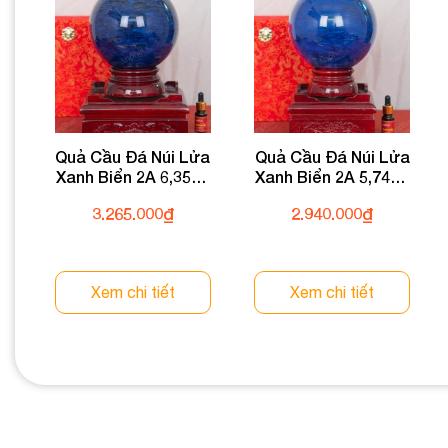
Quả Cầu Đá Núi Lửa
Quả Cầu Đá Núi Lửa
Xanh Biển 2A 6,35kg
Xanh Biển 2A 5,74kg
011-0622A-6,35
011-0622A-5,74
3.265.000
₫
2.940.000
₫
Xem chi tiết
Xem chi tiết