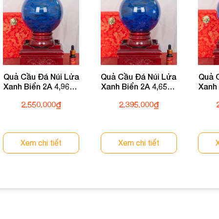
Quả Cầu Đá Núi Lửa
Quả Cầu Đá Núi Lửa
Quả 
Xanh Biển 2A 4,96kg
Xanh Biển 2A 4,65kg
Xanh 
011-0622A-4,96
011-0622A-4,65
01
2.550.000
₫
2.395.000
₫
Xem chi tiết
Xem chi tiết