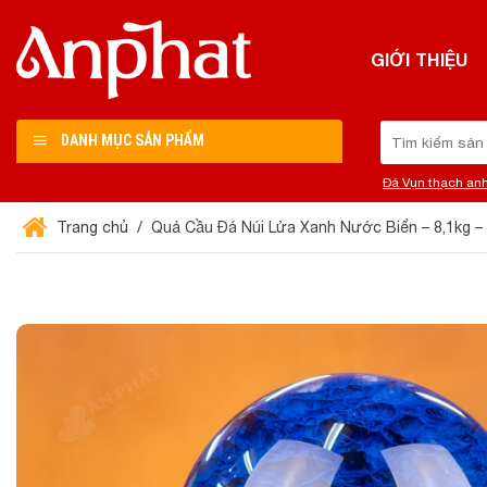
Chuyển
đến
GIỚI THIỆU
nội
dung
Tìm
DANH MỤC SẢN PHẨM
kiếm:
Đá Vụn thạch an
Trang chủ
Quả Cầu Đá Núi Lửa Xanh Nước Biển – 8,1kg 