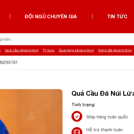
ĐỘI NGŨ CHUYÊN GIA
TIN TỨC
h
Quả cầu phong thuỷ
Tỳ hưu
Quà tặng phong thuỷ
Vòng đá phong thủy
– M290781
Quả Cầu Đá Núi Lử
Tình trạng:
Ship hàng toàn quốc
Hỗ trợ thanh toán