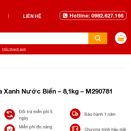
Hotline: 0982.627.166
LIÊN HỆ
Hốc thạch anh
a Xanh Nước Biển – 8,1kg – M290781
Đổi trả miễn phí 5
Bảo hành 1 năm
ngày
Miễn phí đo năng
Chương trình hậu mãi