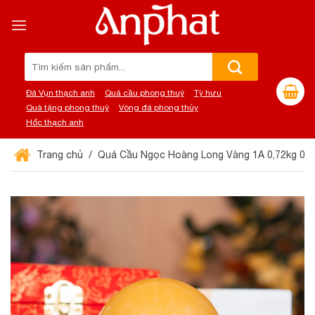
Chuyển
đến
nội
dung
Tìm
kiếm:
Đá Vụn thạch anh
Quả cầu phong thuỷ
Tỳ hưu
Quà tặng phong thuỷ
Vòng đá phong thủy
Hốc thạch anh
Trang chủ
Quả Cầu Ngọc Hoàng Long Vàng 1A 0,72kg 01