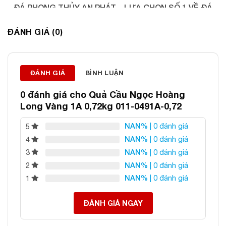
ĐÁ PHONG THỦY AN PHÁT – LỰA CHỌN SỐ 1 VỀ ĐÁ
PHONG THỦY
ĐÁNH GIÁ (0)
Địa chỉ: 60/69 Bùi Huy Bích, Hoàng Mai, Hà Nội
Điện thoại: 0982 627 166
Email:
daphongthuyanphat@gmail.com
ĐÁNH GIÁ
BÌNH LUẬN
0 đánh giá cho
Quả Cầu Ngọc Hoàng
Long Vàng 1A 0,72kg 011-0491A-0,72
NAN%
| 0 đánh giá
5
NAN%
| 0 đánh giá
4
NAN%
| 0 đánh giá
3
NAN%
| 0 đánh giá
2
NAN%
| 0 đánh giá
1
ĐÁNH GIÁ NGAY