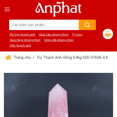
Chuyển
đến
nội
dung
Tìm
kiếm:
Đá Vụn thạch anh
Quả cầu phong thuỷ
Tỳ hưu
Quà tặng phong thuỷ
Vòng đá phong thủy
Hốc thạch anh
Trang chủ
Trụ Thạch Anh Hồng 0,9kg 026-0763A-0,9