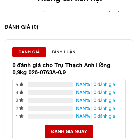
ĐÁ PHONG THỦY AN PHÁT – LỰA CHỌN SỐ 1 VỀ ĐÁ
PHONG THỦY
ĐÁNH GIÁ (0)
Địa chỉ: 60/69 Bùi Huy Bích, Hoàng Mai, Hà Nội
Điện thoại: 0982 627 166
Email:
daphongthuyanphat@gmail.com
ĐÁNH GIÁ
BÌNH LUẬN
0 đánh giá cho
Trụ Thạch Anh Hồng
0,9kg 026-0763A-0,9
NAN%
| 0 đánh giá
5
NAN%
| 0 đánh giá
4
NAN%
| 0 đánh giá
3
NAN%
| 0 đánh giá
2
NAN%
| 0 đánh giá
1
ĐÁNH GIÁ NGAY