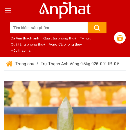
Chuyển
đến
nội
dung
Tìm
kiếm:
Đá Vụn thạch anh
Quả cầu phong thuỷ
Tỳ hưu
Quà tặng phong thuỷ
Vòng đá phong thủy
Hốc thạch anh
Trang chủ
Trụ Thạch Anh Vàng 0,5kg 026-0911B-0,5