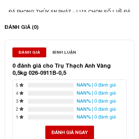
ĐÁ PHONG THỦY AN PHÁT – LỰA CHỌN SỐ 1 VỀ ĐÁ
PHONG THỦY
ĐÁNH GIÁ (0)
Địa chỉ: 60/69 Bùi Huy Bích, Hoàng Mai, Hà Nội
Điện thoại: 0982 627 166
Email:
daphongthuyanphat@gmail.com
ĐÁNH GIÁ
BÌNH LUẬN
0 đánh giá cho
Trụ Thạch Anh Vàng
0,5kg 026-0911B-0,5
NAN%
| 0 đánh giá
5
NAN%
| 0 đánh giá
4
NAN%
| 0 đánh giá
3
NAN%
| 0 đánh giá
2
NAN%
| 0 đánh giá
1
ĐÁNH GIÁ NGAY