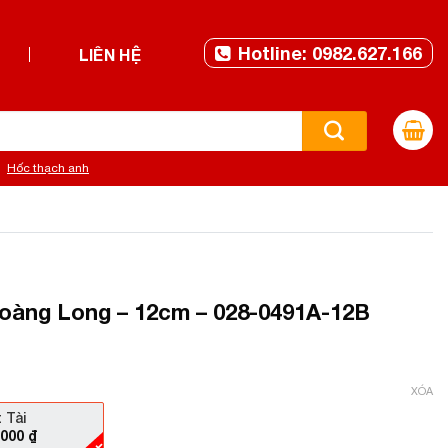
Hotline: 0982.627.166
LIÊN HỆ
Hốc thạch anh
oàng Long – 12cm – 028-0491A-12B
XÓA
 Tài
.000
₫