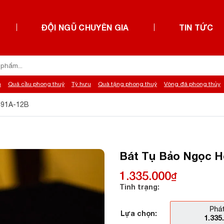
ĐỘI NGŨ CHUYÊN GIA
TIN TỨC
h
Quả cầu phong thuỷ
Tỳ hưu
Quà tặng phong thuỷ
Vòng đá phong thủy
491A-12B
Bát Tụ Bảo Ngọc H
1.335.000
₫
Tình trạng:
Phát
Lựa chọn:
1.335