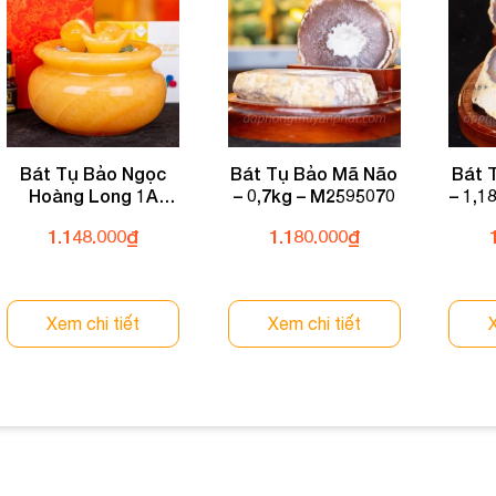
Bát Tụ Bảo Ngọc
Bát Tụ Bảo Mã Não
Bát 
Hoàng Long 1A
– 0,7kg – M2595070
– 1,1
16cm 028-0491A-16
1.148.000
₫
1.180.000
₫
Xem chi tiết
Xem chi tiết