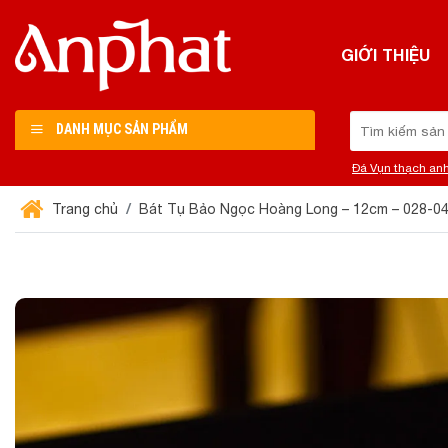
Chuyển
đến
GIỚI THIỆU
nội
dung
Tìm
DANH MỤC SẢN PHẨM
kiếm:
Đá Vụn thạch an
Trang chủ
Bát Tụ Bảo Ngọc Hoàng Long – 12cm – 028-0