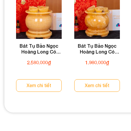
Bát Tụ Bảo Ngọc
Bát Tụ Bảo Ngọc
Hoàng Long Có
Hoàng Long Có
Chân 15cm 028-
Chân 12cm 028-
2.580.000
₫
1.980.000
₫
049CC-15
049CC-12
Xem chi tiết
Xem chi tiết