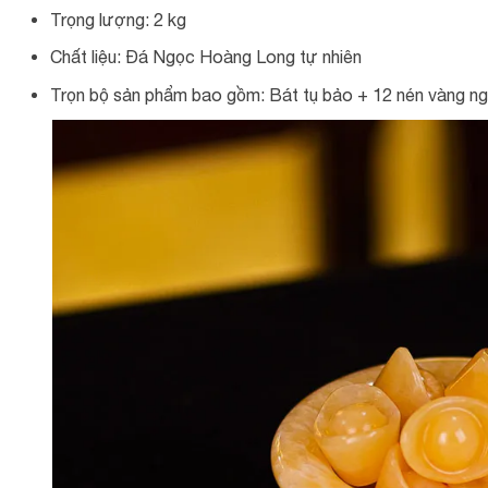
Trọng lượng: 2 kg
Chất liệu: Đá Ngọc Hoàng Long tự nhiên
Trọn bộ sản phẩm bao gồm: Bát tụ bảo + 12 nén vàng ng