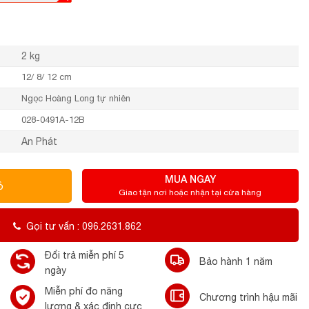
2 kg
12/ 8/ 12 cm
Ngọc Hoàng Long tự nhiên
028-0491A-12B
An Phát
MUA NGAY
ỏ
Giao tận nơi hoặc nhận tại cửa hàng
Gọi tư vấn : 096.2631.862
Đổi trả miễn phí 5
Bảo hành 1 năm
ngày
Miễn phí đo năng
Chương trình hậu mãi
lượng & xác định cực