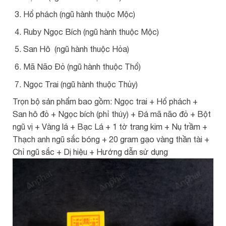
Hổ phách (ngũ hành thuộc Mộc)
Ruby Ngọc Bích (ngũ hành thuộc Mộc)
San Hô (ngũ hành thuộc Hỏa)
Mã Não Đỏ (ngũ hành thuộc Thổ)
Ngọc Trai (ngũ hành thuộc Thủy)
Trọn bộ sản phẩm bao gồm: Ngọc trai + Hổ phách +
San hô đỏ + Ngọc bích (phỉ thúy) + Đá mã não đỏ + Bột
ngũ vị + Vàng lá + Bạc Lá + 1 tờ trang kim + Nụ trầm +
Thạch anh ngũ sắc bóng + 20 gram gạo vàng thần tài +
Chỉ ngũ sắc + Dị hiệu + Hướng dẫn sử dụng