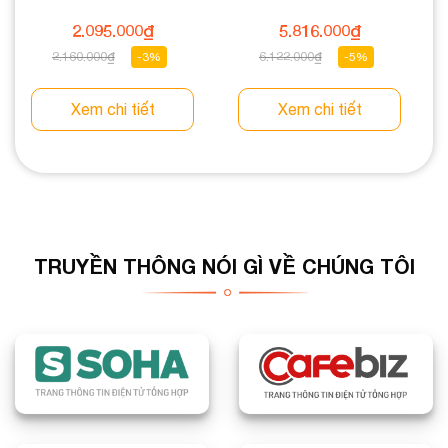
2.095.000
₫
5.816.000
₫
2.160.000
₫
6.122.000
₫
-3%
-5%
Xem chi tiết
Xem chi tiết
TRUYỀN THÔNG NÓI GÌ VỀ CHÚNG TÔI