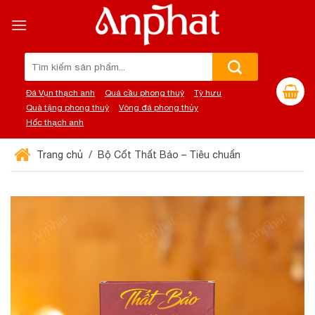
Chuyển
đến
nội
dung
Tìm
kiếm:
Đá Vụn thạch anh
Quả cầu phong thuỷ
Tỳ hưu
Quà tặng phong thuỷ
Vòng đá phong thủy
Hốc thạch anh
Trang chủ
Bộ Cốt Thất Bảo – Tiêu chuẩn