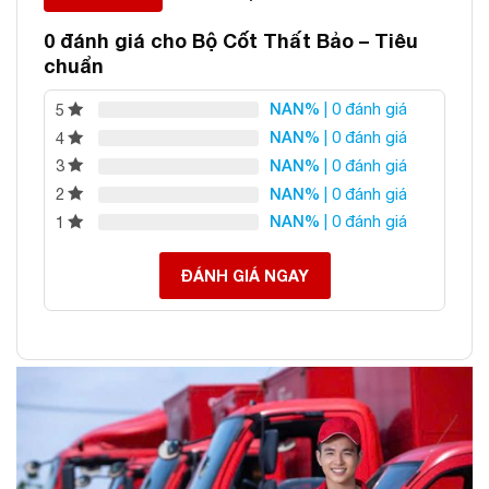
Địa chỉ: 60/69 Bùi Huy Bích, Hoàng Mai, Hà Nội
Điện thoại: 0982 627 166
0 đánh giá cho
Bộ Cốt Thất Bảo – Tiêu
Email:
daphongthuyanphat@gmail.com
chuẩn
NAN%
| 0 đánh giá
5
NAN%
| 0 đánh giá
4
NAN%
| 0 đánh giá
3
NAN%
| 0 đánh giá
2
NAN%
| 0 đánh giá
1
ĐÁNH GIÁ NGAY