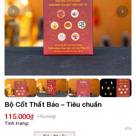
Bộ Cốt Thất Bảo – Tiêu chuẩn
115.000
₫
175.000
₫
Tình trạng:
XÓA