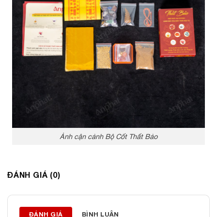
Ảnh cận cảnh Bộ Cốt Thất Bảo
Thông tin liên hệ:
ĐÁNH GIÁ (0)
ĐÁ PHONG THỦY AN PHÁT – LỰA CHỌN SỐ 1 VỀ ĐÁ
PHONG THỦY
ĐÁNH GIÁ
BÌNH LUẬN