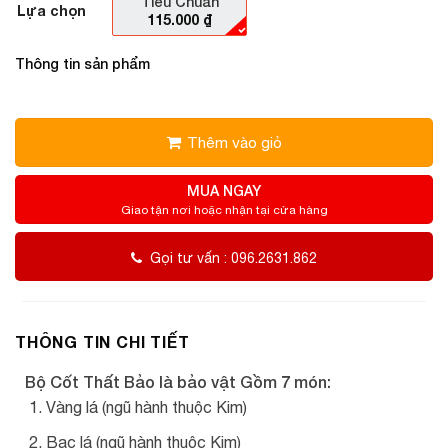
Tiêu Chuẩn
Lựa chọn
115.000
₫
Thông tin sản phẩm
Thêm vào giỏ
MUA NGAY
Giao tận nơi hoặc nhận tại cửa hàng
Gọi tư vấn : 096.2631.862
THÔNG TIN CHI TIẾT
Bộ Cốt Thất Bảo là bảo vật Gồm 7 món:
Vàng lá (ngũ hành thuộc Kim)
Bạc lá (ngũ hành thuộc Kim)