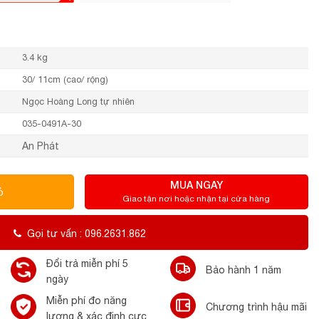
3.4 kg
30/ 11cm (cao/ rộng)
Ngọc Hoàng Long tự nhiên
035-0491A-30
An Phát
MUA NGAY
ỏ
Giao tận nơi hoặc nhận tại cửa hàng
Gọi tư vấn : 096.2631.862
Đổi trả miễn phí 5
Bảo hành 1 năm
ngày
Miễn phí đo năng
Chương trình hậu mãi
lượng & xác định cực