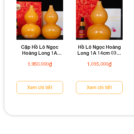
Cặp Hồ Lô Ngọc
Hồ Lô Ngọc Hoàng
Hoàng Long 1A
Long 1A 14cm 035-
14cm 035-0491A-14
0491A-14
1.950.000
₫
1.015.000
₫
Xem chi tiết
Xem chi tiết