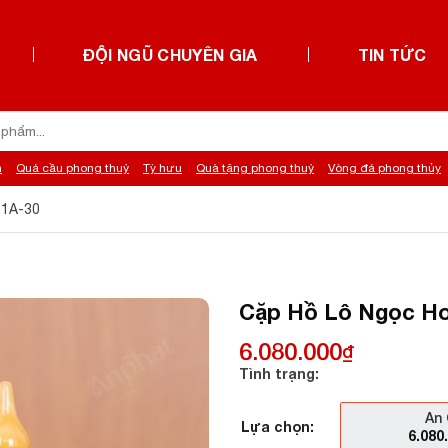
ĐỘI NGŨ CHUYÊN GIA
TIN TỨC
h
Quả cầu phong thuỷ
Tỳ hưu
Quà tặng phong thuỷ
Vòng đá phong thủy
91A-30
Cặp Hồ Lô Ngọc Ho
6.080.000
₫
Tình trạng:
An 
Lựa chọn:
6.080