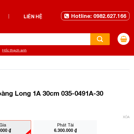
Hotline: 0982.627.166
LIÊN HỆ
Hốc thạch anh
àng Long 1A 30cm 035-0491A-30
XÓA
Gia
Phát Tài
.000
₫
6.300.000
₫