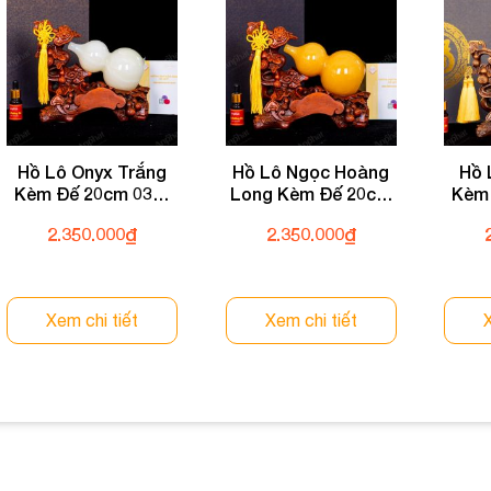
Hồ Lô Onyx Trắng
Hồ Lô Ngọc Hoàng
Hồ 
Kèm Đế 20cm 035-
Long Kèm Đế 20cm
Kèm 
053D07-20
035-049D07-20
2.350.000
₫
2.350.000
₫
Xem chi tiết
Xem chi tiết