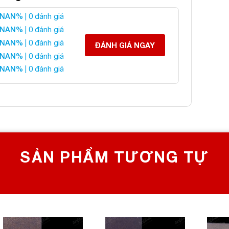
 Lô Ngọc Hoàng Long
NAN%
| 0 đánh giá
NAN%
| 0 đánh giá
NAN%
| 0 đánh giá
 liên hệ:
ĐÁNH GIÁ NGAY
NAN%
| 0 đánh giá
NAN%
| 0 đánh giá
 CHỌN SỐ 1 VỀ ĐÁ PHONG THỦY
Bích, Hoàng Mai, Hà Nội
0982 627 166
yanphat@gmail.com
SẢN PHẨM TƯƠNG TỰ