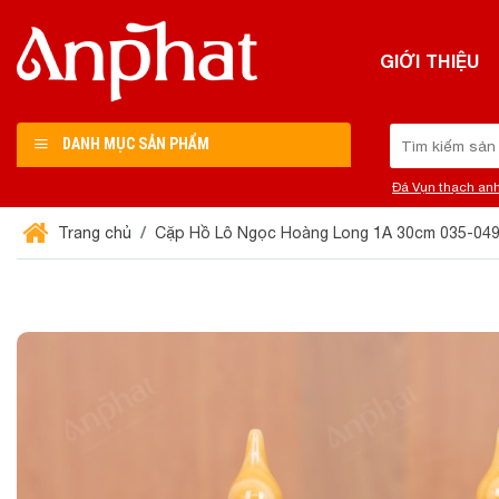
Chuyển
đến
GIỚI THIỆU
nội
dung
Tìm
DANH MỤC SẢN PHẨM
kiếm:
Đá Vụn thạch an
Trang chủ
Cặp Hồ Lô Ngọc Hoàng Long 1A 30cm 035-04