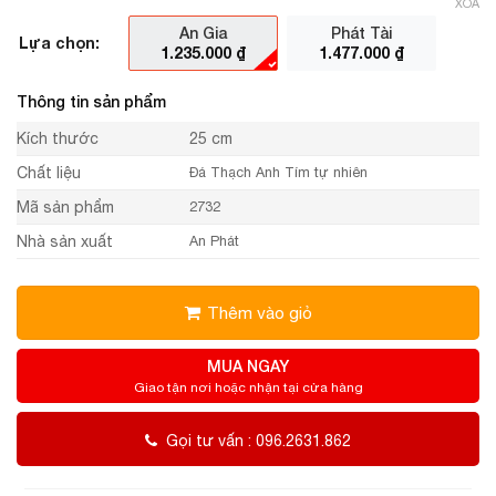
XÓA
An Gia
Phát Tài
Lựa chọn:
1.235.000
₫
1.477.000
₫
Thông tin sản phẩm
Kích thước
25 cm
Chất liệu
Đá Thạch Anh Tím tự nhiên
Mã sản phẩm
2732
Nhà sản xuất
An Phát
Thêm vào giỏ
MUA NGAY
Giao tận nơi hoặc nhận tại cửa hàng
Gọi tư vấn : 096.2631.862