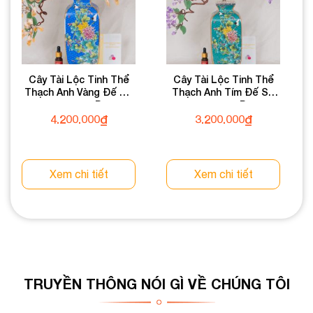
Cây Tài Lộc Tinh Thể
Cây Tài Lộc Tinh Thể
Thạch Anh Vàng Đế Sứ
Thạch Anh Tím Đế Sứ
46cm 018-137D03-46
46cm 018-096D03-46
4.200.000
₫
3.200.000
₫
Xem chi tiết
Xem chi tiết
TRUYỀN THÔNG NÓI GÌ VỀ CHÚNG TÔI