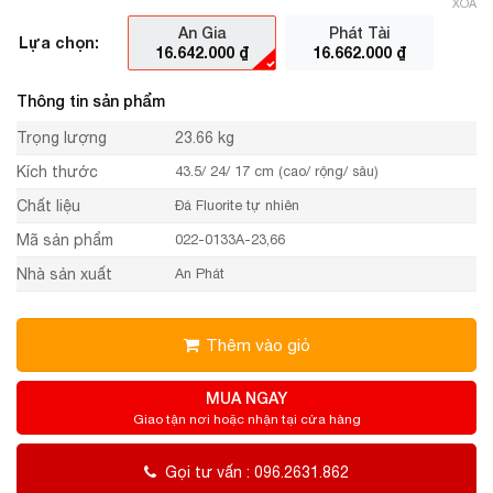
XÓA
An Gia
Phát Tài
Lựa chọn:
16.642.000
₫
16.662.000
₫
Thông tin sản phẩm
Trọng lượng
23.66 kg
Kích thước
43.5/ 24/ 17 cm (cao/ rộng/ sâu)
Chất liệu
Đá Fluorite tự nhiên
Mã sản phẩm
022-0133A-23,66
Nhà sản xuất
An Phát
Thêm vào giỏ
MUA NGAY
Giao tận nơi hoặc nhận tại cửa hàng
Gọi tư vấn : 096.2631.862