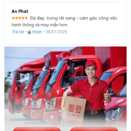
An Phát
Đá đẹp, trưng rất sang – cảm giác công việc
Được xếp
hanh thông và may mắn hơn.
hạng
5
5
sao
Trả lời
•
thích
•
08/01/2026