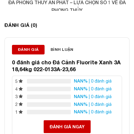
ĐÁ PHONG THỦY AN PHÁT – LỰA CHỌN SỐ 1 VỀ ĐÁ
PHONG THỦY
Địa chỉ: 60/69 Bùi Huy Bích, Hoàng Mai, Hà Nội
ĐÁNH GIÁ (0)
Điện thoại: 0982 627 166
Email:
daphongthuyanphat@gmail.com
ĐÁNH GIÁ
BÌNH LUẬN
0 đánh giá cho
Đá Cảnh Fluorite Xanh 3A
18,64kg 022-0133A-23,66
NAN%
| 0 đánh giá
5
NAN%
| 0 đánh giá
4
NAN%
| 0 đánh giá
3
NAN%
| 0 đánh giá
2
NAN%
| 0 đánh giá
1
ĐÁNH GIÁ NGAY