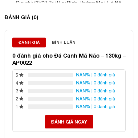
Địa chỉ: 60/69 Bùi Huy Bích, Hoàng Mai, Hà Nội
Điện thoại: 0982 627 166
ĐÁNH GIÁ (0)
Email:
daphongthuyanphat@gmail.com
ĐÁNH GIÁ
BÌNH LUẬN
0 đánh giá cho
Đá Cảnh Mã Não – 130kg –
AP0022
NAN%
| 0 đánh giá
5
NAN%
| 0 đánh giá
4
NAN%
| 0 đánh giá
3
NAN%
| 0 đánh giá
2
NAN%
| 0 đánh giá
1
ĐÁNH GIÁ NGAY