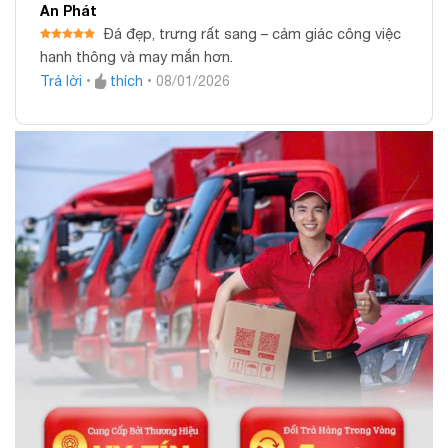
An Phát
Đá đẹp, trưng rất sang – cảm giác công việc
Được xếp
hanh thông và may mắn hơn.
hạng
5
5
sao
Trả lời
•
thích
•
08/01/2026