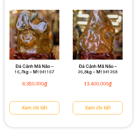
Đá Cảnh Mã Não –
Đá Cảnh Mã Não –
16,7kg – M1941167
26,8kg – M1941268
8.350.000
₫
13.400.000
₫
Xem chi tiết
Xem chi tiết