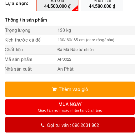
An Gia
Phát Tài
Lựa chọn:
44.500.000
₫
44.580.000
₫
Thông tin sản phẩm
Trọng lượng
130 kg
Kích thước cả đế
130/ 60/ 35 cm (cao/ rộng/ sâu)
Chất liệu
Đá Mã Não tự nhiên
Mã sản phẩm
AP0022
Nhà sản xuất
An Phát
Thêm vào giỏ
MUA NGAY
Giao tận nơi hoặc nhận tại cửa hàng
Gọi tư vấn : 096.2631.862