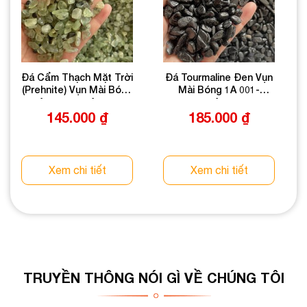
Đá Cẩm Thạch Mặt Trời
Đá Tourmaline Đen Vụn
(Prehnite) Vụn Mài Bóng
Mài Bóng 1A 001-
1A 001-1681A-1020
1641A-1020
145.000
₫
185.000
₫
Xem chi tiết
Xem chi tiết
TRUYỀN THÔNG NÓI GÌ VỀ CHÚNG TÔI