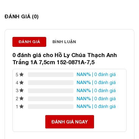
ĐÁNH GIÁ (0)
Thông tin liên hệ:
ĐÁ PHONG THỦY AN PHÁT – LỰA CHỌN SỐ 1 VỀ ĐÁ
ĐÁNH GIÁ
BÌNH LUẬN
PHONG THỦY
0 đánh giá cho
Hồ Ly Chúa Thạch Anh
Địa chỉ: 60/69 Bùi Huy Bích, Hoàng Mai, Hà Nội
Trắng 1A 7,5cm 152-0871A-7,5
Điện thoại: 0982 627 166
Email:
daphongthuyanphat@gmail.com
NAN%
| 0 đánh giá
5
NAN%
| 0 đánh giá
4
NAN%
| 0 đánh giá
3
NAN%
| 0 đánh giá
2
NAN%
| 0 đánh giá
1
ĐÁNH GIÁ NGAY