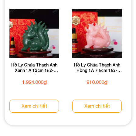
Hồ Ly Chúa Thạch Anh
Hồ Ly Chúa Thạch Anh
Xanh 1A 12cm 152-
Hồng 1A 7,5cm 152-
0931A-12
0761A-7,5
1.924.000
₫
910.000
₫
Xem chi tiết
Xem chi tiết