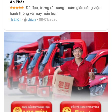
An Phát
Đá đẹp, trưng rất sang – cảm giác công việc
Được xếp
hanh thông và may mắn hơn.
hạng
5
5
sao
Trả lời
•
thích
•
08/01/2026