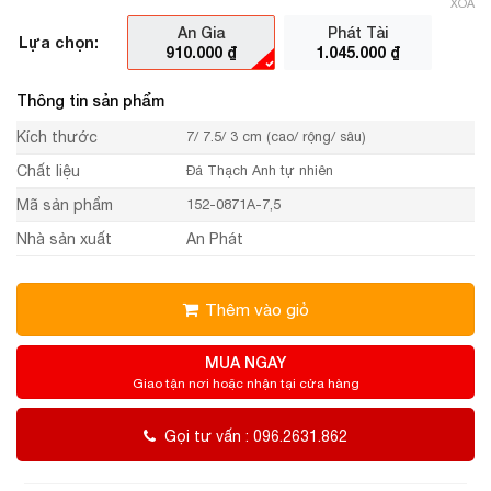
XÓA
An Gia
Phát Tài
Lựa chọn:
910.000
₫
1.045.000
₫
Thông tin sản phẩm
Kích thước
7/ 7.5/ 3 cm (cao/ rộng/ sâu)
Chất liệu
Đá Thạch Anh tự nhiên
Mã sản phẩm
152-0871A-7,5
Nhà sản xuất
An Phát
Thêm vào giỏ
MUA NGAY
Giao tận nơi hoặc nhận tại cửa hàng
Gọi tư vấn : 096.2631.862