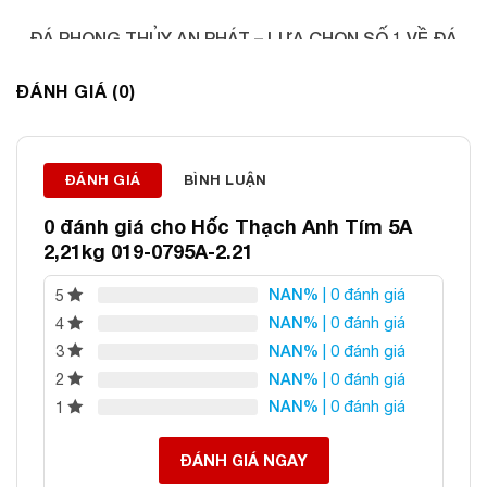
ĐÁ PHONG THỦY AN PHÁT – LỰA CHỌN SỐ 1 VỀ ĐÁ
PHONG THỦY
ĐÁNH GIÁ (0)
Địa chỉ: 60/69 Bùi Huy Bích, Hoàng Mai, Hà Nội
Điện thoại: 0982 627 166
Email:
daphongthuyanphat@gmail.com
ĐÁNH GIÁ
BÌNH LUẬN
0 đánh giá cho
Hốc Thạch Anh Tím 5A
2,21kg 019-0795A-2.21
NAN%
| 0 đánh giá
5
NAN%
| 0 đánh giá
4
NAN%
| 0 đánh giá
3
NAN%
| 0 đánh giá
2
NAN%
| 0 đánh giá
1
ĐÁNH GIÁ NGAY