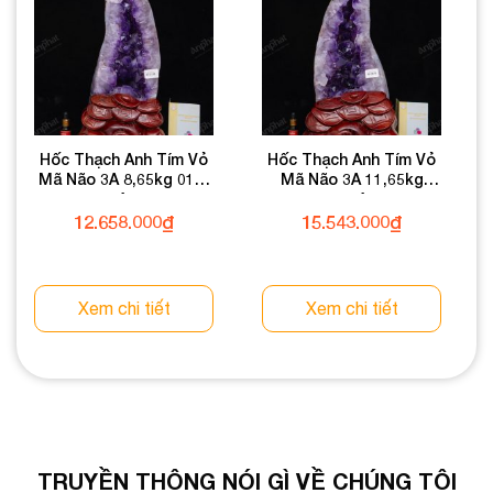
Hốc Thạch Anh Tím Vỏ
Hốc Thạch Anh Tím Vỏ
Mã Não 3A 8,65kg 019-
Mã Não 3A 11,65kg
1543A-8,65
019-1543A-11,65
12.658.000
₫
15.543.000
₫
Xem chi tiết
Xem chi tiết
TRUYỀN THÔNG NÓI GÌ VỀ CHÚNG TÔI