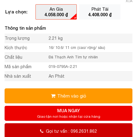
XÓA
An Gia
Phát Tài
Lựa chọn:
4.058.000
₫
4.408.000
₫
Thông tin sản phẩm
Trọng lượng
2.21 kg
Kích thước
16/ 10.6/ 11 cm (cao/ rộng/ sâu)
Chất liệu
Đá Thạch Anh Tím tự nhiên
Mã sản phẩm
019-0795A-2.21
Nhà sản xuất
An Phát
Thêm vào giỏ
MUA NGAY
Giao tận nơi hoặc nhận tại cửa hàng
Gọi tư vấn : 096.2631.862