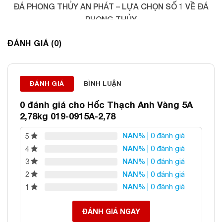
ĐÁ PHONG THỦY AN PHÁT – LỰA CHỌN SỐ 1 VỀ ĐÁ
PHONG THỦY
Địa chỉ: 60/69 Bùi Huy Bích, Hoàng Mai, Hà Nội
ĐÁNH GIÁ (0)
Điện thoại: 0982 627 166
Email:
daphongthuyanphat@gmail.com
ĐÁNH GIÁ
BÌNH LUẬN
0 đánh giá cho
Hốc Thạch Anh Vàng 5A
2,78kg 019-0915A-2,78
NAN%
| 0 đánh giá
5
NAN%
| 0 đánh giá
4
NAN%
| 0 đánh giá
3
NAN%
| 0 đánh giá
2
NAN%
| 0 đánh giá
1
ĐÁNH GIÁ NGAY