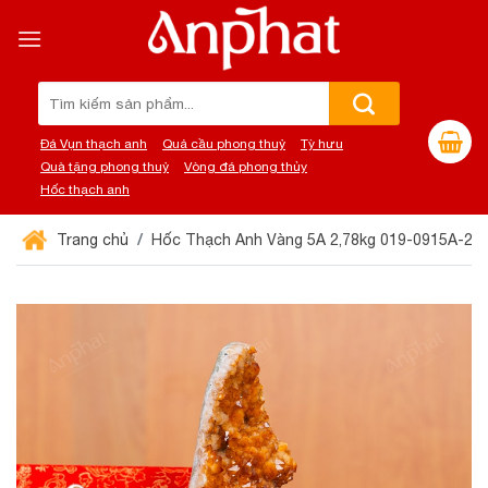
Chuyển
đến
nội
dung
Tìm
kiếm:
Đá Vụn thạch anh
Quả cầu phong thuỷ
Tỳ hưu
Quà tặng phong thuỷ
Vòng đá phong thủy
Hốc thạch anh
Trang chủ
Hốc Thạch Anh Vàng 5A 2,78kg 019-0915A-2,7