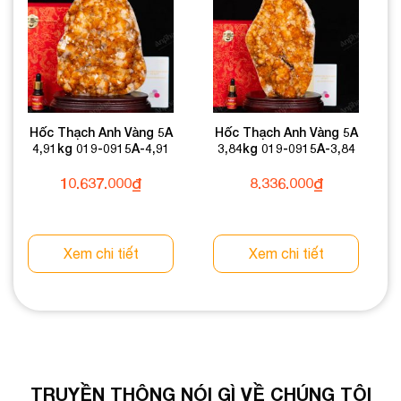
Hốc Thạch Anh Vàng 5A
Hốc Thạch Anh Vàng 5A
4,91kg 019-0915A-4,91
3,84kg 019-0915A-3,84
10.637.000
₫
8.336.000
₫
Xem chi tiết
Xem chi tiết
TRUYỀN THÔNG NÓI GÌ VỀ CHÚNG TÔI