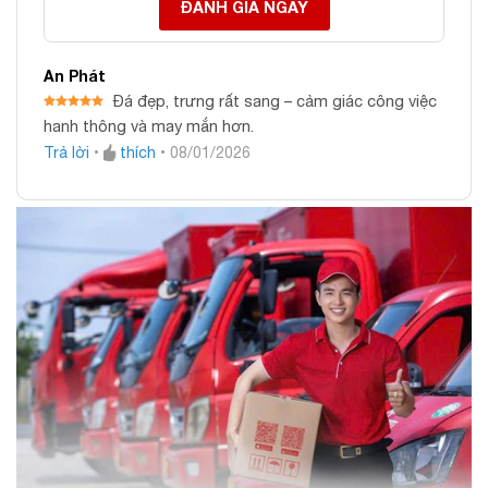
ĐÁNH GIÁ NGAY
An Phát
Đá đẹp, trưng rất sang – cảm giác công việc
Được xếp
hanh thông và may mắn hơn.
hạng
5
5
sao
Trả lời
•
thích
•
08/01/2026