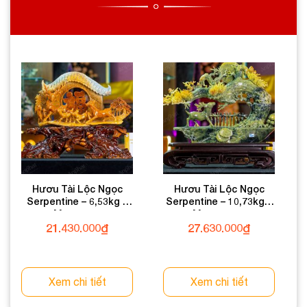
Hươu Tài Lộc Ngọc
Hươu Tài Lộc Ngọc
Serpentine – 6,53kg –
Serpentine – 10,73kg –
M3025653
M30271073
21.430.000
₫
27.630.000
₫
Xem chi tiết
Xem chi tiết