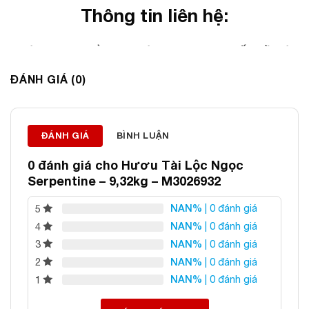
Thông tin liên hệ:
ĐÁ PHONG THỦY AN PHÁT – LỰA CHỌN SỐ 1 VỀ ĐÁ
PHONG THỦY
ĐÁNH GIÁ (0)
Địa chỉ: 60/69 Bùi Huy Bích, Hoàng Mai, Hà Nội
Điện thoại: 0982 627 166
Email:
daphongthuyanphat@gmail.com
ĐÁNH GIÁ
BÌNH LUẬN
0 đánh giá cho
Hươu Tài Lộc Ngọc
Serpentine – 9,32kg – M3026932
NAN%
| 0 đánh giá
5
NAN%
| 0 đánh giá
4
NAN%
| 0 đánh giá
3
NAN%
| 0 đánh giá
2
NAN%
| 0 đánh giá
1