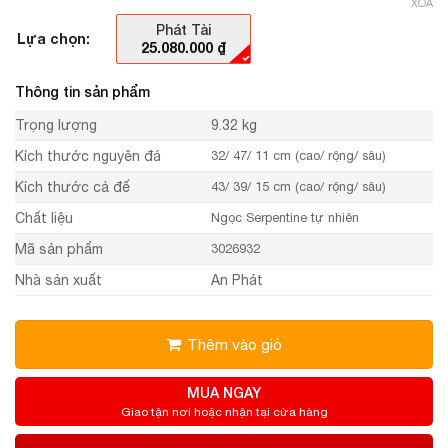
XÓA
Phát Tài
Lựa chọn:
25.080.000
₫
Thông tin sản phẩm
Trọng lượng
9.32 kg
Kích thước nguyên đá
32/ 47/ 11 cm (cao/ rộng/ sâu)
Kích thước cả đế
43/ 39/ 15 cm (cao/ rộng/ sâu)
Chất liệu
Ngọc Serpentine tự nhiên
Mã sản phẩm
3026932
Nhà sản xuất
An Phát
Thêm vào giỏ
MUA NGAY
Giao tận nơi hoặc nhận tại cửa hàng