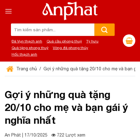
Chuyển
đến
nội
dung
Tìm
kiếm:
Đá Vụn thạch anh
Quả cầu phong thuỷ
Tỳ hưu
Quà tặng phong thuỷ
Vòng đá phong thủy
Hốc thạch anh
Trang chủ
Gợi ý những quà tặng 20/10 cho mẹ và bạn gái
Gợi ý những quà tặng
20/10 cho mẹ và bạn gái ý
nghĩa nhất
An Phát | 17/10/2025
722 Lượt xem