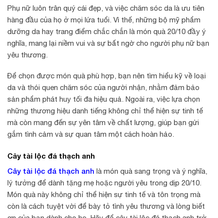
Phụ nữ luôn trân quý cái đẹp, và việc chăm sóc da là ưu tiên
hàng đầu của họ ở mọi lứa tuổi. Vì thế, những bộ mỹ phẩm
dưỡng da hay trang điểm chắc chắn là món quà 20/10 đầy ý
nghĩa, mang lại niềm vui và sự bất ngờ cho người phụ nữ bạn
yêu thương.
Để chọn được món quà phù hợp, bạn nên tìm hiểu kỹ về loại
da và thói quen chăm sóc của người nhận, nhằm đảm bảo
sản phẩm phát huy tối đa hiệu quả. Ngoài ra, việc lựa chọn
những thương hiệu danh tiếng không chỉ thể hiện sự tinh tế
mà còn mang đến sự yên tâm về chất lượng, giúp bạn gửi
gắm tình cảm và sự quan tâm một cách hoàn hảo.
Cây tài lộc đá thạch anh
Cây tài lộc đá thạch anh
là món quà sang trọng và ý nghĩa,
lý tưởng để dành tặng mẹ hoặc người yêu trong dịp 20/10.
Món quà này không chỉ thể hiện sự tinh tế và tôn trọng mà
còn là cách tuyệt vời để bày tỏ tình yêu thương và lòng biết
ơn của bạn dành cho họ. Hãy để cây tài lộc đá thạch anh trở