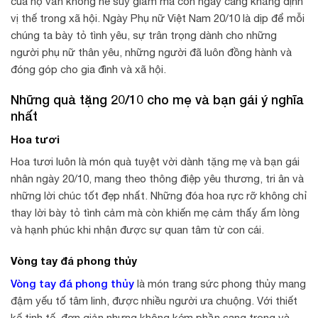
của họ vẫn không hề suy giảm mà còn ngày càng khẳng định
vị thế trong xã hội. Ngày Phụ nữ Việt Nam 20/10 là dịp để mỗi
chúng ta bày tỏ tình yêu, sự trân trọng dành cho những
người phụ nữ thân yêu, những người đã luôn đồng hành và
đóng góp cho gia đình và xã hội.
Những quà tặng 20/10 cho mẹ và bạn gái ý nghĩa
nhất
Hoa tươi
Hoa tươi luôn là món quà tuyệt vời dành tặng mẹ và bạn gái
nhân ngày 20/10, mang theo thông điệp yêu thương, tri ân và
những lời chúc tốt đẹp nhất. Những đóa hoa rực rỡ không chỉ
thay lời bày tỏ tình cảm mà còn khiến mẹ cảm thấy ấm lòng
và hạnh phúc khi nhận được sự quan tâm từ con cái.
Vòng tay đá phong thủy
Vòng tay đá phong thủy
là món trang sức phong thủy mang
đậm yếu tố tâm linh, được nhiều người ưa chuộng. Với thiết
kế tinh tế, đơn giản nhưng không kém phần sang trọng và