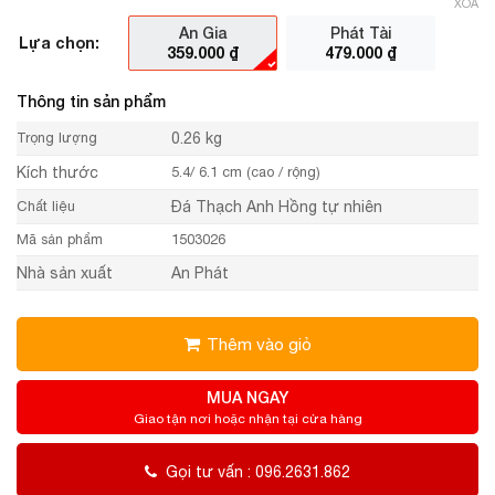
XÓA
An Gia
Phát Tài
Lựa chọn:
359.000
₫
479.000
₫
Thông tin sản phẩm
Trọng lượng
0.26 kg
Kích thước
5.4/ 6.1 cm (cao / rộng)
Chất liệu
Đá Thạch Anh Hồng tự nhiên
Mã sản phẩm
1503026
Nhà sản xuất
An Phát
Thêm vào giỏ
MUA NGAY
Giao tận nơi hoặc nhận tại cửa hàng
Gọi tư vấn : 096.2631.862