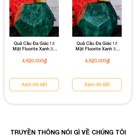
Quả Cầu Đa Giác 12
Quả Cầu Đa Giác 12
Mặt Fluorite Xanh 3A
Mặt Fluorite Xanh 3A
3,16kg 013-0133A-3,16
3,16kg 013-0133A-3,16
4.820.000
₫
4.820.000
₫
Xem chi tiết
Xem chi tiết
TRUYỀN THÔNG NÓI GÌ VỀ CHÚNG TÔI