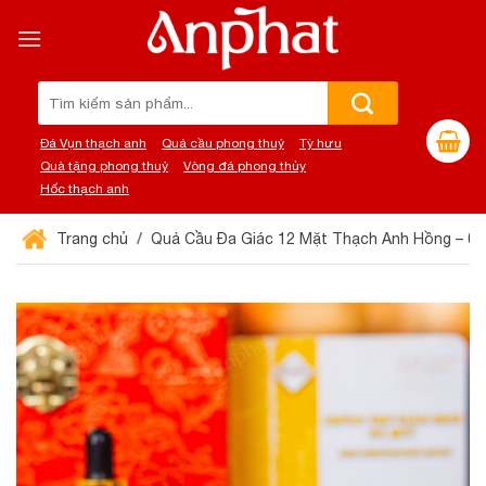
Chuyển
đến
nội
dung
Tìm
kiếm:
Đá Vụn thạch anh
Quả cầu phong thuỷ
Tỳ hưu
Quà tặng phong thuỷ
Vòng đá phong thủy
Hốc thạch anh
Trang chủ
Quả Cầu Đa Giác 12 Mặt Thạch Anh Hồng – 0,