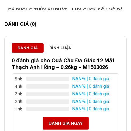
ĐÁ PHONG THỦY AN PHÁT – LỰA CHỌN SỐ 1 VỀ ĐÁ
PHONG THỦY
ĐÁNH GIÁ (0)
Địa chỉ: 60/69 Bùi Huy Bích, Hoàng Mai, Hà Nội
Điện thoại: 0982 627 166
Email:
daphongthuyanphat@gmail.com
ĐÁNH GIÁ
BÌNH LUẬN
0 đánh giá cho
Quả Cầu Đa Giác 12 Mặt
Thạch Anh Hồng – 0,26kg – M1503026
NAN%
| 0 đánh giá
5
NAN%
| 0 đánh giá
4
NAN%
| 0 đánh giá
3
NAN%
| 0 đánh giá
2
NAN%
| 0 đánh giá
1
ĐÁNH GIÁ NGAY