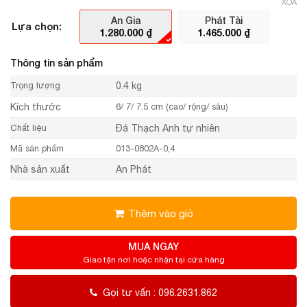
XÓA
An Gia
Phát Tài
Lựa chọn:
1.280.000
₫
1.465.000
₫
Thông tin sản phẩm
Trọng lượng
0.4 kg
Kích thước
6/ 7/ 7.5 cm (cao/ rộng/ sâu)
Chất liệu
Đá Thạch Anh tự nhiên
Mã sản phẩm
013-0802A-0,4
Nhà sản xuất
An Phát
Thêm vào giỏ
MUA NGAY
Giao tận nơi hoặc nhận tại cửa hàng
Gọi tư vấn : 096.2631.862