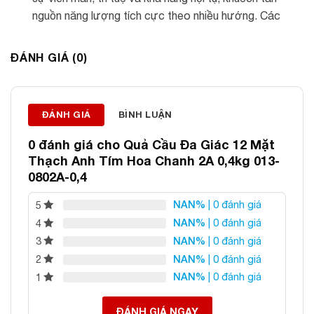
nguồn năng lượng tích cực theo nhiều hướng. Các
mặt cắt tinh xảo giúp tăng tính thẩm mỹ, đồng thời
mang ý nghĩa thu hút may mắn, tài lộc và hỗ trợ sự
ĐÁNH GIÁ (0)
minh mẫn trong công việc, học tập.
Vị trí đặt
: Nên đặt tại bàn làm việc, phòng khách,
quầy lễ tân hoặc tủ trưng bày để tạo điểm nhấn sang
ĐÁNH GIÁ
BÌNH LUẬN
trọng, lan tỏa sinh khí và góp phần cân bằng năng
0 đánh giá cho
Quả Cầu Đa Giác 12 Mặt
lượng cho không gian.
Thạch Anh Tím Hoa Chanh 2A 0,4kg 013-
0802A-0,4
About
Latest Posts
NAN%
| 0 đánh giá
5
NAN%
| 0 đánh giá
4
NAN%
| 0 đánh giá
3
NAN%
| 0 đánh giá
2
NAN%
| 0 đánh giá
1
Thông tin liên hệ:
ĐÁNH GIÁ NGAY