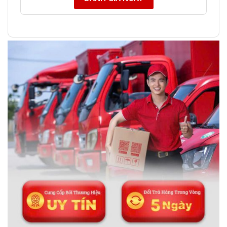
ĐÁ PHONG THỦY AN PHÁT – LỰA CHỌN SỐ 1 VỀ ĐÁ
PHONG THỦY
Địa chỉ: 60/69 Bùi Huy Bích, Hoàng Mai, Hà Nội
Điện thoại: 0982 627 166
Email:
daphongthuyanphat@gmail.com