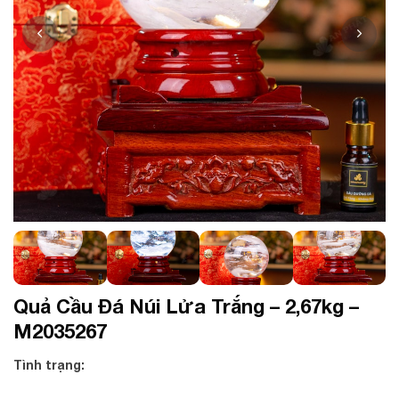
Quả Cầu Đá Núi Lửa Trắng – 2,67kg –
M2035267
Tình trạng: