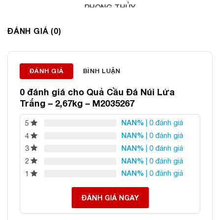
PHONG THỦY
Địa chỉ: 60/69 Bùi Huy Bích, Hoàng Mai, Hà Nội
ĐÁNH GIÁ (0)
Điện thoại: 0982 627 166
Email:
daphongthuyanphat@gmail.com
ĐÁNH GIÁ
BÌNH LUẬN
0 đánh giá cho
Quả Cầu Đá Núi Lửa
Trắng – 2,67kg – M2035267
NAN%
| 0 đánh giá
5
NAN%
| 0 đánh giá
4
NAN%
| 0 đánh giá
3
NAN%
| 0 đánh giá
2
NAN%
| 0 đánh giá
1
ĐÁNH GIÁ NGAY