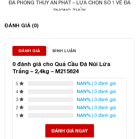
ĐÁ PHONG THỦY AN PHÁT – LỰA CHỌN SỐ 1 VỀ ĐÁ
PHONG THỦY
Địa chỉ: 60/69 Bùi Huy Bích, Hoàng Mai, Hà Nội
ĐÁNH GIÁ (0)
Điện thoại: 0982 627 166
Email:
daphongthuyanphat@gmail.com
ĐÁNH GIÁ
BÌNH LUẬN
0 đánh giá cho
Quả Cầu Đá Núi Lửa
Trắng – 2,4kg – M215624
NAN%
| 0 đánh giá
5
NAN%
| 0 đánh giá
4
NAN%
| 0 đánh giá
3
NAN%
| 0 đánh giá
2
NAN%
| 0 đánh giá
1
ĐÁNH GIÁ NGAY