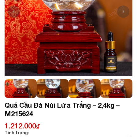
Quả Cầu Đá Núi Lửa Trắng – 2,4kg –
M215624
1.212.000
₫
Tình trạng: