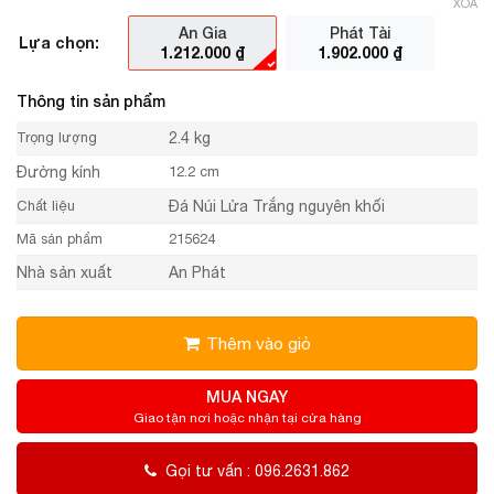
XÓA
An Gia
Phát Tài
Lựa chọn:
1.212.000
₫
1.902.000
₫
Thông tin sản phẩm
Trọng lượng
2.4 kg
Đường kính
12.2 cm
Chất liệu
Đá Núi Lửa Trắng nguyên khối
Mã sản phẩm
215624
Nhà sản xuất
An Phát
Thêm vào giỏ
MUA NGAY
Giao tận nơi hoặc nhận tại cửa hàng
Gọi tư vấn : 096.2631.862