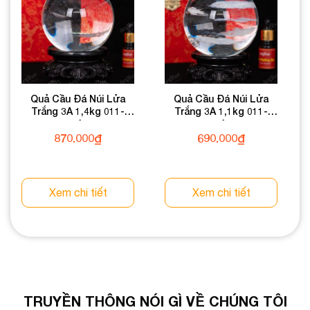
Quả Cầu Đá Núi Lửa
Quả Cầu Đá Núi Lửa
Trắng 3A 1,4kg 011-
Trắng 3A 1,1kg 011-
0603A-1,4
0603A-1,1
870.000
₫
690.000
₫
Xem chi tiết
Xem chi tiết
TRUYỀN THÔNG NÓI GÌ VỀ CHÚNG TÔI