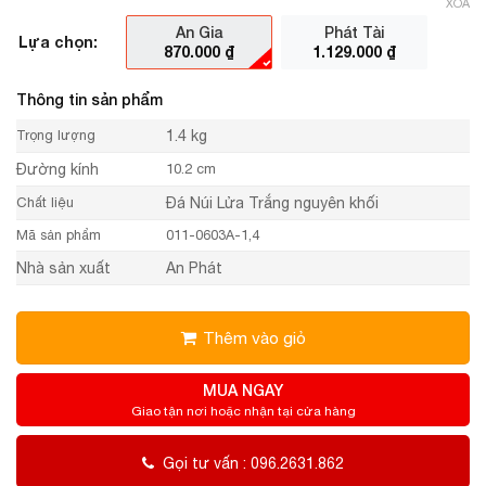
XÓA
An Gia
Phát Tài
Lựa chọn:
870.000
₫
1.129.000
₫
Thông tin sản phẩm
Trọng lượng
1.4 kg
Đường kính
10.2 cm
Chất liệu
Đá Núi Lửa Trắng nguyên khối
Mã sản phẩm
011-0603A-1,4
Nhà sản xuất
An Phát
Thêm vào giỏ
MUA NGAY
Giao tận nơi hoặc nhận tại cửa hàng
Gọi tư vấn : 096.2631.862