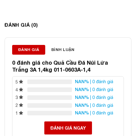
ĐÁNH GIÁ (0)
Thông tin liên hệ:
ĐÁNH GIÁ
BÌNH LUẬN
ĐÁ PHONG THỦY AN PHÁT – LỰA CHỌN SỐ 1 VỀ ĐÁ
PHONG THỦY
0 đánh giá cho
Quả Cầu Đá Núi Lửa
Địa chỉ: 60/69 Bùi Huy Bích, Hoàng Mai, Hà Nội
Trắng 3A 1,4kg 011-0603A-1,4
Điện thoại: 0982 627 166
NAN%
| 0 đánh giá
5
Email:
daphongthuyanphat@gmail.com
NAN%
| 0 đánh giá
4
NAN%
| 0 đánh giá
3
NAN%
| 0 đánh giá
2
NAN%
| 0 đánh giá
1
ĐÁNH GIÁ NGAY