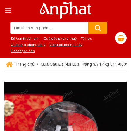
Chuyển
đến
nội
dung
Tìm
kiếm:
Đá Vụn thạch anh
Quả cầu phong thuỷ
Tỳ hưu
Quà tặng phong thuỷ
Vòng đá phong thủy
Hốc thạch anh
Trang chủ
Quả Cầu Đá Núi Lửa Trắng 3A 1,4kg 011-0603A