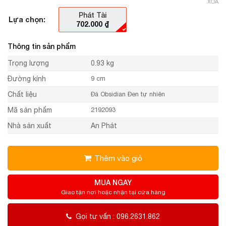
XÓA
Phát Tài
Lựa chọn:
702.000
₫
Thông tin sản phẩm
Trọng lượng
0.93 kg
Đường kính
9 cm
Chất liệu
Đá Obsidian Đen tự nhiên
Mã sản phẩm
2192093
Nhà sản xuất
An Phát
Thêm vào giỏ
MUA NGAY
Giao tận nơi hoặc nhận tại cửa hàng
Gọi tư vấn : 096.2631.862