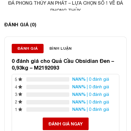
ĐÁ PHONG THỦY AN PHÁT – LỰA CHỌN SỐ 1 VỀ ĐÁ
PHONG THỦY
Địa chỉ: 60/69 Bùi Huy Bích, Hoàng Mai, Hà Nội
ĐÁNH GIÁ (0)
Điện thoại: 0982 627 166
Email:
daphongthuyanphat@gmail.com
ĐÁNH GIÁ
BÌNH LUẬN
0 đánh giá cho
Quả Cầu Obsidian Đen –
0,93kg – M2192093
NAN%
| 0 đánh giá
5
NAN%
| 0 đánh giá
4
NAN%
| 0 đánh giá
3
NAN%
| 0 đánh giá
2
NAN%
| 0 đánh giá
1
ĐÁNH GIÁ NGAY