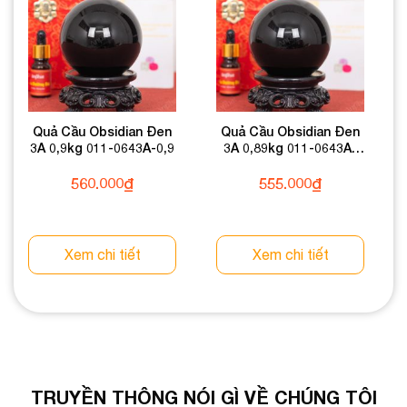
Quả Cầu Obsidian Đen
Quả Cầu Obsidian Đen
3A 0,9kg 011-0643A-0,9
3A 0,89kg 011-0643A-
0,89
560.000
₫
555.000
₫
Xem chi tiết
Xem chi tiết
TRUYỀN THÔNG NÓI GÌ VỀ CHÚNG TÔI