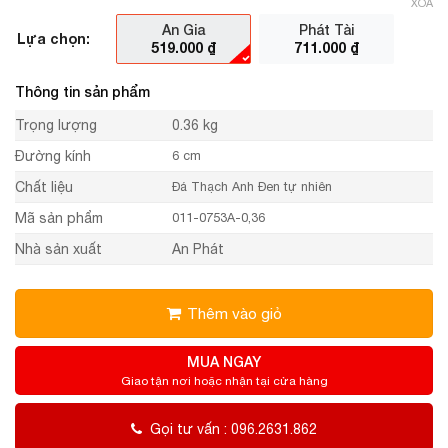
XÓA
An Gia
Phát Tài
Lựa chọn:
519.000
₫
711.000
₫
Thông tin sản phẩm
Trọng lượng
0.36 kg
Đường kính
6 cm
Chất liệu
Đá Thạch Anh Đen tự nhiên
Mã sản phẩm
011-0753A-0,36
Nhà sản xuất
An Phát
Thêm vào giỏ
MUA NGAY
Giao tận nơi hoặc nhận tại cửa hàng
Gọi tư vấn : 096.2631.862