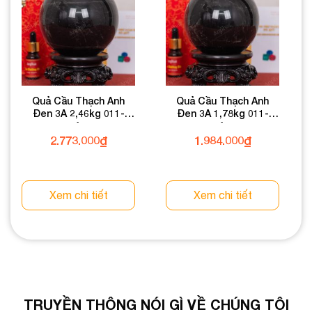
Quả Cầu Thạch Anh
Quả Cầu Thạch Anh
Đen 3A 2,46kg 011-
Đen 3A 1,78kg 011-
0753A-2,46
0753A-1,78
2.773.000
₫
1.984.000
₫
Xem chi tiết
Xem chi tiết
TRUYỀN THÔNG NÓI GÌ VỀ CHÚNG TÔI