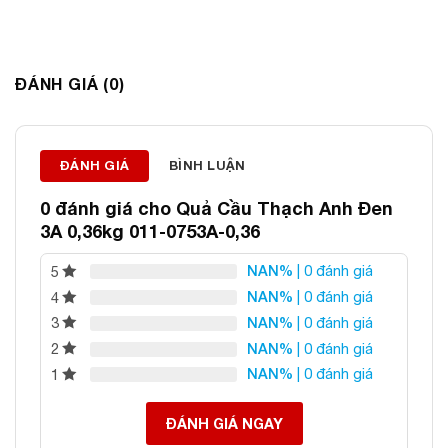
ĐÁNH GIÁ (0)
Thông tin liên hệ:
ĐÁNH GIÁ
BÌNH LUẬN
ĐÁ PHONG THỦY AN PHÁT – LỰA CHỌN SỐ 1 VỀ ĐÁ
PHONG THỦY
0 đánh giá cho
Quả Cầu Thạch Anh Đen
Địa chỉ: 60/69 Bùi Huy Bích, Hoàng Mai, Hà Nội
3A 0,36kg 011-0753A-0,36
Điện thoại: 0982 627 166
NAN%
| 0 đánh giá
5
Email:
daphongthuyanphat@gmail.com
NAN%
| 0 đánh giá
4
NAN%
| 0 đánh giá
3
NAN%
| 0 đánh giá
2
NAN%
| 0 đánh giá
1
ĐÁNH GIÁ NGAY