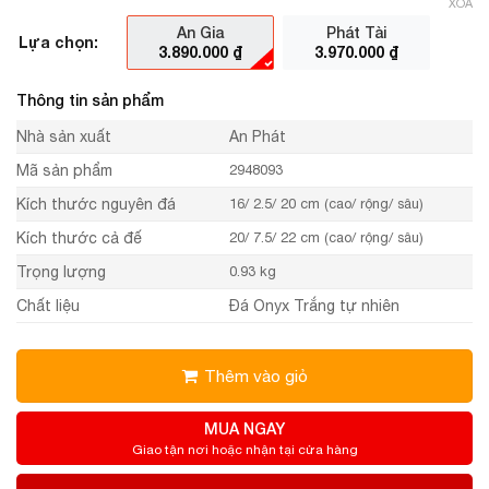
XÓA
An Gia
Phát Tài
Lựa chọn:
3.890.000
₫
3.970.000
₫
Thông tin sản phẩm
Nhà sản xuất
An Phát
Mã sản phẩm
2948093
Kích thước nguyên đá
16/ 2.5/ 20 cm (cao/ rộng/ sâu)
Kích thước cả đế
20/ 7.5/ 22 cm (cao/ rộng/ sâu)
Trọng lượng
0.93 kg
Chất liệu
Đá Onyx Trắng tự nhiên
Thêm vào giỏ
MUA NGAY
Giao tận nơi hoặc nhận tại cửa hàng