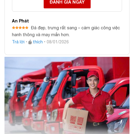
ĐÁNH GIÁ NGAY
An Phát
Đá đẹp, trưng rất sang – cảm giác công việc
Được xếp
hanh thông và may mắn hơn.
hạng
5
5
sao
Trả lời
•
thích
•
08/01/2026