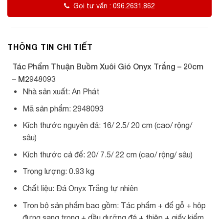
Gọi tư vấn : 096.2631.862
THÔNG TIN CHI TIẾT
Tác Phẩm Thuận Buồm Xuôi Gió Onyx Trắng – 20cm
– M2948093
Nhà sản xuất: An Phát
Mã sản phẩm: 2948093
Kích thước nguyên đá: 16/ 2.5/ 20 cm (cao/ rộng/
sâu)
Kích thước cả đế: 20/ 7.5/ 22 cm (cao/ rộng/ sâu)
Trọng lượng: 0.93 kg
Chất liệu: Đá Onyx Trắng tự nhiên
Trọn bộ sản phẩm bao gồm: Tác phẩm + đế gỗ + hộp
đựng sang trọng + dầu dưỡng đá + thiệp + giấy kiểm