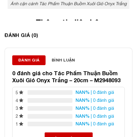
Ảnh cận cảnh Tác Phẩm Thuận Buồm Xuôi Gió Onyx Trắng
Thông tin liên hệ:
ĐÁNH GIÁ (0)
ĐÁ PHONG THỦY AN PHÁT – LỰA CHỌN SỐ 1 VỀ ĐÁ
PHONG THỦY
Địa chỉ: 60/69 Bùi Huy Bích, Hoàng Mai, Hà Nội
ĐÁNH GIÁ
BÌNH LUẬN
Điện thoại: 0982 627 166
Email:
daphongthuyanphat@gmail.com
0 đánh giá cho
Tác Phẩm Thuận Buồm
Xuôi Gió Onyx Trắng – 20cm – M2948093
NAN%
| 0 đánh giá
5
NAN%
| 0 đánh giá
4
NAN%
| 0 đánh giá
3
NAN%
| 0 đánh giá
2
NAN%
| 0 đánh giá
1