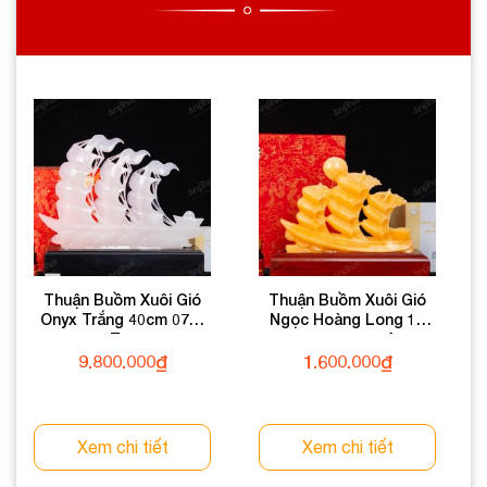
Thuận Buồm Xuôi Gió
Thuận Buồm Xuôi Gió
Onyx Trắng 40cm 072-
Ngọc Hoàng Long 1A
053T13-40
20cm 137-0491A-20
9.800.000
₫
1.600.000
₫
Xem chi tiết
Xem chi tiết