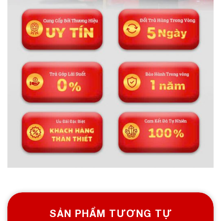
M30322061
Nhà sản xuất: An Phát
Mã sản phẩm: 30322061
Kích thước nguyên đá: 22.5/ 42/ 18 cm (cao/ rộng/
sâu)
Kích thước cả đế: 36.5/ 43/ 21 cm (cao/ rộng/ sâu)
Trọng lượng: 20.61 kg
Chất liệu: Ngọc Serpentine tự nhiên
Trọn bộ sản phẩm bao gồm: tác phẩm + 01 đế gỗ +
dầu dưỡng đá + thiệp tặng quà + giấy kiểm định chất
lượng đá
Thông tin liên hệ:
ĐÁ PHONG THỦY AN PHÁT – LỰA CHỌN SỐ 1 VỀ ĐÁ
SẢN PHẨM TƯƠNG TỰ