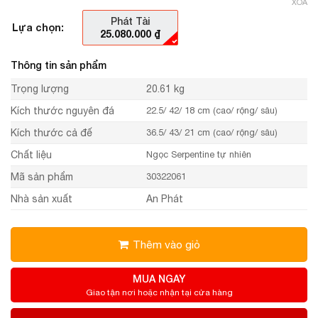
XÓA
Phát Tài
Lựa chọn:
25.080.000
₫
Thông tin sản phẩm
Trọng lượng
20.61 kg
Kích thước nguyên đá
22.5/ 42/ 18 cm (cao/ rộng/ sâu)
Kích thước cả đế
36.5/ 43/ 21 cm (cao/ rộng/ sâu)
Chất liệu
Ngọc Serpentine tự nhiên
Mã sản phẩm
30322061
Nhà sản xuất
An Phát
Thêm vào giỏ
MUA NGAY
Giao tận nơi hoặc nhận tại cửa hàng