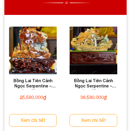
PHONG THỦY
Địa chỉ: 60/69 Bùi Huy Bích, Hoàng Mai, Hà Nội
Điện thoại: 0982 627 166
Email:
daphongthuyanphat@gmail.com
Bồng Lai Tiên Cảnh
Bồng Lai Tiên Cảnh
Ngọc Serpentine –
Ngọc Serpentine –
11,51kg – M30321151
20,13kg – M30342013
25.580.000
₫
38.580.000
₫
Xem chi tiết
Xem chi tiết