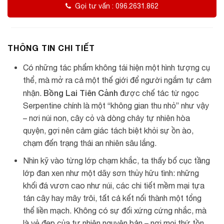
Gọi tư vấn : 096.2631.862
THÔNG TIN CHI TIẾT
Có những tác phẩm không tái hiện một hình tượng cụ
thể, mà mở ra cả một thế giới để người ngắm tự cảm
Bồng Lai Tiên Cảnh
nhận.
được chế tác từ ngọc
Serpentine chính là một “không gian thu nhỏ” như vậy
– nơi núi non, cây cỏ và dòng chảy tự nhiên hòa
quyện, gợi nên cảm giác tách biệt khỏi sự ồn ào,
chạm đến trạng thái an nhiên sâu lắng.
Nhìn kỹ vào từng lớp chạm khắc, ta thấy bố cục tầng
lớp đan xen như một dãy sơn thủy hữu tình: những
khối đá vươn cao như núi, các chi tiết mềm mại tựa
tán cây hay mây trôi, tất cả kết nối thành một tổng
thể liền mạch. Không có sự đối xứng cứng nhắc, mà
là vẻ đẹp của tự nhiên nguyên bản – nơi mọi thứ tồn