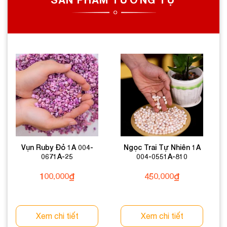
Vụn Ruby Đỏ 1A 004-
Ngọc Trai Tự Nhiên 1A
0671A-25
004-0551A-810
100.000
₫
450.000
₫
Xem chi tiết
Xem chi tiết