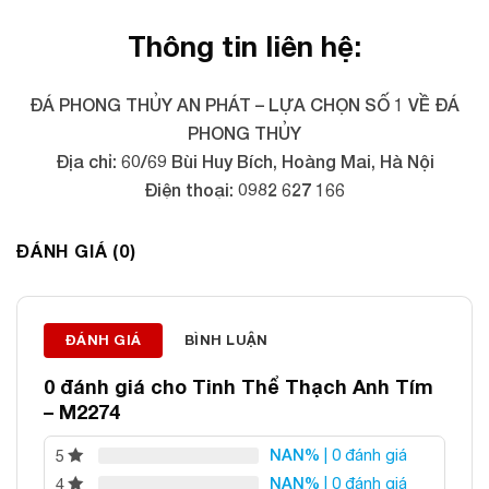
Thông tin liên hệ:
ĐÁ PHONG THỦY AN PHÁT – LỰA CHỌN SỐ 1 VỀ ĐÁ
PHONG THỦY
Địa chỉ: 60/69 Bùi Huy Bích, Hoàng Mai, Hà Nội
Điện thoại: 0982 627 166
Email:
daphongthuyanphat@gmail.com
ĐÁNH GIÁ (0)
ĐÁNH GIÁ
BÌNH LUẬN
0 đánh giá cho
Tinh Thể Thạch Anh Tím
– M2274
NAN%
| 0 đánh giá
5
NAN%
| 0 đánh giá
4