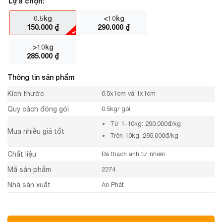
Lựa chọn:
0.5kg
<10kg
150.000
₫
290.000
₫
>10kg
285.000
₫
Thông tin sản phẩm
Kích thước
0.5x1cm và 1x1cm
Quy cách đóng gói
0.5kg/ gói
Từ 1-10kg: 290.000đ/kg
Mua nhiều giá tốt
Trên 10kg: 285.000đ/kg
Chất liệu
Đá thạch anh tự nhiên
Mã sản phẩm
2274
Nhà sản xuất
An Phát