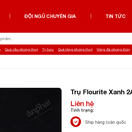
ĐỘI NGŨ CHUYÊN GIA
TIN TỨC
h
Quả cầu phong thuỷ
Tỳ hưu
Quà tặng phong thuỷ
Vòng đá phong thủy
Trụ Flourite Xanh 2
Liên hệ
Tình trạng:
Ship hàng toàn quốc