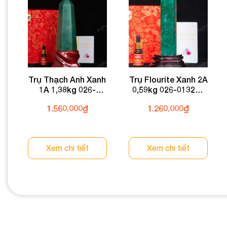
Trụ Thạch Anh Xanh
Trụ Flourite Xanh 2A
1A 1,38kg 026-
0,59kg 026-0132A-
0931A-1,38
0,59
1.560.000
₫
1.260.000
₫
Xem chi tiết
Xem chi tiết