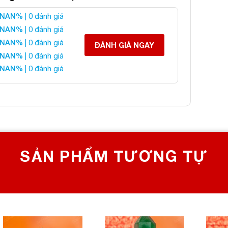
NAN%
| 0 đánh giá
NAN%
| 0 đánh giá
NAN%
| 0 đánh giá
ĐÁNH GIÁ NGAY
 Flourite Xanh 2A
NAN%
| 0 đánh giá
NAN%
| 0 đánh giá
 liên hệ:
 CHỌN SỐ 1 VỀ ĐÁ PHONG THỦY
Bích, Hoàng Mai, Hà Nội
0982 627 166
yanphat@gmail.com
SẢN PHẨM TƯƠNG TỰ