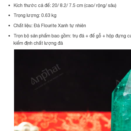
Kích thước cả đế: 20/ 8.2/ 7.5 cm (cao/ rộng/ sâu)
Trọng lượng: 0.63 kg
Chất liệu: Đá Flourite Xanh tự nhiên
Trọn bộ sản phẩm bao gồm: trụ đá + đế gỗ + hộp đựng ca
kiểm định chất lượng đá