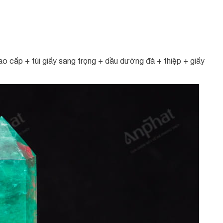
o cấp + túi giấy sang trọng + dầu dưỡng đá + thiệp + giấy