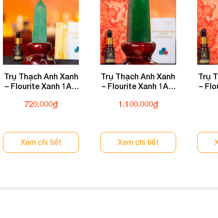
Trụ Thạch Anh Xanh
Trụ Thạch Anh Xanh
Trụ 
– Flourite Xanh 1A –
– Flourite Xanh 1A –
– Flo
0,28kg – M3008028
0,47kg – M3008047
720.000
₫
1.100.000
₫
Xem chi tiết
Xem chi tiết