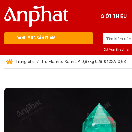
Chuyển
đến
GIỚI THIỆU
nội
dung
Tìm
DANH MỤC SẢN PHẨM
kiếm:
Đá Vụn thạch an
Trang chủ
Trụ Flourite Xanh 2A 0,63kg 026-0132A-0,63