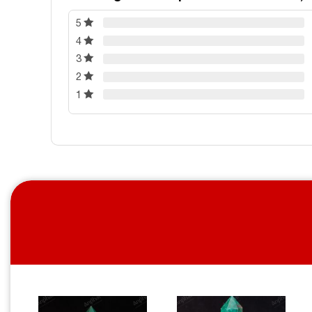
5
4
3
Ảnh cận cảnh Trụ
2
1
Thông tin
ĐÁ PHONG THỦY AN PHÁT – LỰA
Địa chỉ: 60/69 Bùi Huy 
Điện thoại: 
Email:
daphongthu