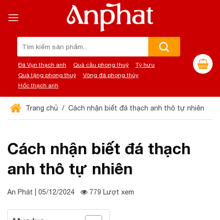
Chuyển
đến
nội
dung
Tìm
kiếm:
Đá Vụn thạch anh
Quả cầu phong thuỷ
Tỳ hưu
Quà tặng phong thuỷ
Vòng đá phong thủy
Hốc thạch anh
Trang chủ
Cách nhận biết đá thạch anh thô tự nhiên
Cách nhận biết đá thạch
anh thô tự nhiên
An Phát | 05/12/2024
779 Lượt xem