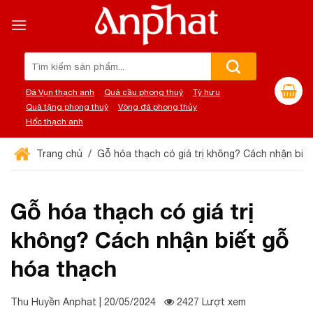
Chuyển
đến
nội
dung
Tìm
kiếm:
Đá Vụn thạch anh
Quả cầu phong thuỷ
Tỳ hưu
Quà tặng phong thuỷ
Vòng đá phong thủy
Hốc thạch anh
Trang chủ
Gỗ hóa thạch có giá trị không? Cách nhận biế
Gỗ hóa thạch có giá trị
không? Cách nhận biết gỗ
hóa thạch
Thu Huyền Anphat | 20/05/2024
2427 Lượt xem