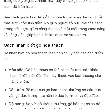
trang sức (vòng tay, nhẫn, mặt dây chuyền) hoặc khối đá
cảnh để trấn trạch.
Bên cạnh giá trị kinh tế, gỗ hóa thạch còn mang lại lợi ích về
mặt sức khỏe tinh thần. Nó giúp người sở hữu giải tỏa năng
lượng tiêu cực, giảm căng thẳng và mệt mỏi trong cuộc sống
và công việc, giúp bạn luôn lạc quan và vui vẻ hơn.
Cách nhận biết gỗ hóa thạch
Để nhận biết gỗ hóa thạch, bạn cần chú ý đến các đặc điểm
sau:
Màu sắc
: Gỗ hóa thạch có thể có nhiều màu sắc khác
nhau, từ đỏ, nâu đến đen, tùy thuộc vào loại khoáng chất
mà nó chứa.
Cấu trúc
: Bề mặt của gỗ hóa thạch thường có cấu trúc
vân gỗ đặc trưng, tạo nên vẻ đẹp tự nhiên và độc đáo.
Độ cứng
: So với gỗ thông thường, gỗ hóa thạch có độ