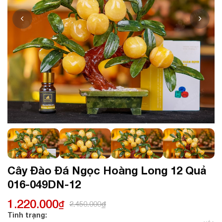
Cây Đào Đá Ngọc Hoàng Long 12 Quả
016-049DN-12
1.220.000
₫
2.450.000
₫
Tình trạng: