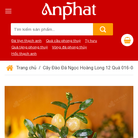
Chuyển
đến
nội
dung
Tìm
kiếm:
Đá Vụn thạch anh
Quả cầu phong thuỷ
Tỳ hưu
Quà tặng phong thuỷ
Vòng đá phong thủy
Hốc thạch anh
Trang chủ
Cây Đào Đá Ngọc Hoàng Long 12 Quả 016-04