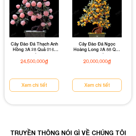
Cây Đào Đá Thạch Anh
Cây Đào Đá Ngọc
Hồng 3A 28 Quả 016-
Hoàng Long 2A 88 Quả
0763A-28
016-0492A-88
24.500.000
₫
20.000.000
₫
Xem chi tiết
Xem chi tiết
TRUYỀN THÔNG NÓI GÌ VỀ CHÚNG TÔI