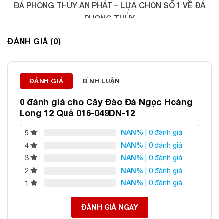
ĐÁ PHONG THỦY AN PHÁT – LỰA CHỌN SỐ 1 VỀ ĐÁ
PHONG THỦY
Địa chỉ: 60/69 Bùi Huy Bích, Hoàng Mai, Hà Nội
ĐÁNH GIÁ (0)
Điện thoại: 0982 627 166
Email:
daphongthuyanphat@gmail.com
ĐÁNH GIÁ
BÌNH LUẬN
0 đánh giá cho
Cây Đào Đá Ngọc Hoàng
Long 12 Quả 016-049DN-12
NAN%
| 0 đánh giá
5
NAN%
| 0 đánh giá
4
NAN%
| 0 đánh giá
3
NAN%
| 0 đánh giá
2
NAN%
| 0 đánh giá
1
ĐÁNH GIÁ NGAY