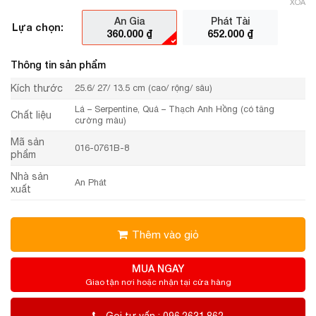
XÓA
An Gia
Phát Tài
Lựa chọn:
360.000
₫
652.000
₫
Thông tin sản phẩm
Kích thước
25.6/ 27/ 13.5 cm (cao/ rộng/ sâu)
Lá – Serpentine, Quả – Thạch Anh Hồng (có tăng
Chất liệu
cường màu)
Mã sản
016-0761B-8
phẩm
Nhà sản
An Phát
xuất
Thêm vào giỏ
MUA NGAY
Giao tận nơi hoặc nhận tại cửa hàng