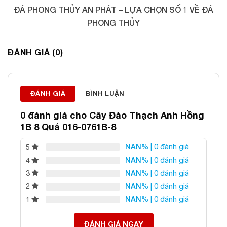
ĐÁ PHONG THỦY AN PHÁT – LỰA CHỌN SỐ 1 VỀ ĐÁ
PHONG THỦY
Địa chỉ: 60/69 Bùi Huy Bích, Hoàng Mai, Hà Nội
Điện thoại: 0982 627 166
ĐÁNH GIÁ (0)
Email:
daphongthuyanphat@gmail.com
ĐÁNH GIÁ
BÌNH LUẬN
0 đánh giá cho
Cây Đào Thạch Anh Hồng
1B 8 Quả 016-0761B-8
NAN%
| 0 đánh giá
5
NAN%
| 0 đánh giá
4
NAN%
| 0 đánh giá
3
NAN%
| 0 đánh giá
2
NAN%
| 0 đánh giá
1
ĐÁNH GIÁ NGAY