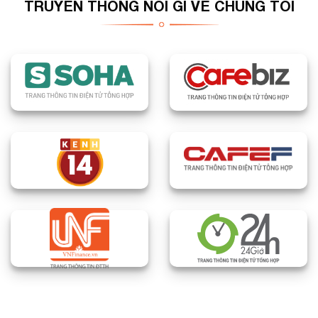
TRUYỀN THÔNG NÓI GÌ VỀ CHÚNG TÔI