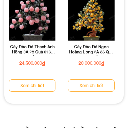
Cây Đào Đá Thạch Anh
Cây Đào Đá Ngọc
Hồng 3A 28 Quả 016-
Hoàng Long 2A 88 Quả
0763A-28
016-0492A-88
24.500.000
₫
20.000.000
₫
Xem chi tiết
Xem chi tiết