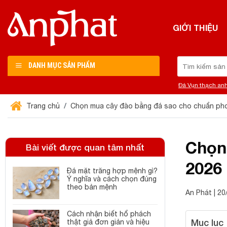
Chuyển
đến
GIỚI THIỆU
nội
dung
Tìm
DANH MỤC SẢN PHẨM
kiếm:
Đá Vụn thạch an
Trang chủ
Chọn mua cây đào bằng đá sao cho chuẩn pho
Chọn
Bài viết được quan tâm nhất
2026
Đá mặt trăng hợp mệnh gì?
Ý nghĩa và cách chọn đúng
theo bản mệnh
An Phát | 2
Cách nhận biết hổ phách
Mục lục
thật giả đơn giản và hiệu