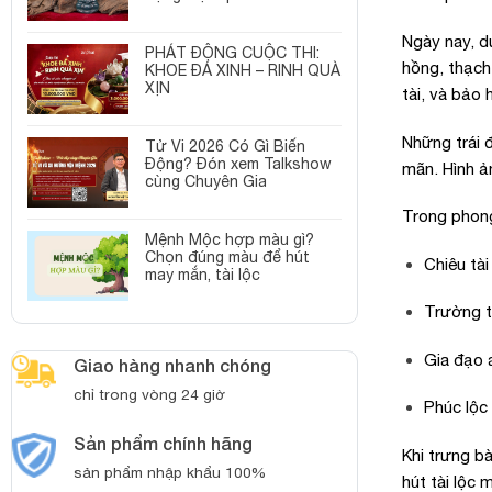
Ngày nay, d
PHÁT ĐỘNG CUỘC THI:
hồng, thạch
KHOE ĐÁ XINH – RINH QUÀ
XỊN
tài, và bảo 
Những trái đ
Tử Vi 2026 Có Gì Biến
Động? Đón xem Talkshow
mãn. Hình ả
cùng Chuyên Gia
Trong phong
Mệnh Mộc hợp màu gì?
Chọn đúng màu để hút
Chiêu tài
may mắn, tài lộc
Trường th
Gia đạo 
Giao hàng nhanh chóng
chỉ trong vòng 24 giờ
Phúc lộc 
Sản phẩm chính hãng
Khi trưng b
sản phẩm nhập khẩu 100%
hút tài lộc 