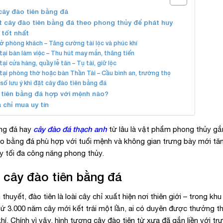
cây đào tiên bằng đá
 cây đào tiên bằng đá theo phong thủy để phát huy
 tốt nhất
ở phòng khách – Tăng cường tài lộc và phúc khí
tại bàn làm việc – Thu hút may mắn, thăng tiến
tại cửa hàng, quầy lễ tân – Tụ tài, giữ lộc
tại phòng thờ hoặc bàn Thần Tài – Cầu bình an, trường thọ
số lưu ý khi đặt cây đào tiên bằng đá
 tiên bằng đá hợp với mệnh nào?
 chỉ mua uy tín
cây đào đá thạch anh
ng đá hay
từ lâu là vật phẩm phong thủy gắn
o bằng đá phù hợp với tuổi mệnh và không gian trưng bày mới tă
y tối đa công năng phong thủy.
 cây đào tiên bằng đá
thuyết, đào tiên là loài cây chỉ xuất hiện nơi thiên giới – trong
Cứ 3.000 năm cây mới kết trái một lần, ai có duyên được thưởng th
hí. Chính vì vậy, hình tượng cây đào tiên từ xưa đã gắn liền với tr