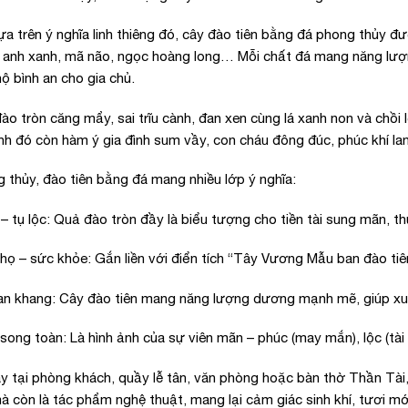
ựa trên ý nghĩa linh thiêng đó, cây đào tiên bằng đá phong thủy đư
 anh xanh, mã não, ngọc hoàng long… Mỗi chất đá mang năng lượn
hộ bình an cho gia chủ.
ào tròn căng mẩy, sai trĩu cành, đan xen cùng lá xanh non và chồi 
nh đó còn hàm ý gia đình sum vầy, con cháu đông đúc, phúc khí lan
 thủy, đào tiên bằng đá mang nhiều lớp ý nghĩa:
 – tụ lộc: Quả đào tròn đầy là biểu tượng cho tiền tài sung mãn, 
ọ – sức khỏe: Gắn liền với điển tích “Tây Vương Mẫu ban đào tiên
an khang: Cây đào tiên mang năng lượng dương mạnh mẽ, giúp xua đu
song toàn: Là hình ảnh của sự viên mãn – phúc (may mắn), lộc (tài c
ày tại phòng khách, quầy lễ tân, văn phòng hoặc bàn thờ Thần Tài
mà còn là tác phẩm nghệ thuật, mang lại cảm giác sinh khí, tươi m