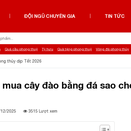
ĐỘI NGŨ CHUYÊN GIA
TIN TỨC
h
Quả cầu phong thuỷ
Tỳ hưu
Quà tặng phong thuỷ
Vòng đá phong thủy
ng thủy dịp Tết 2026
 mua cây đào bằng đá sao ch
0/12/2025
3515 Lượt xem