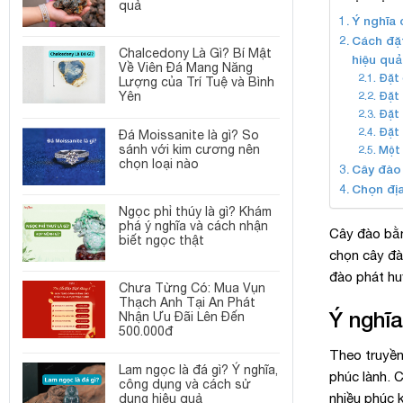
quả
Ý nghĩa 
Cách đặt
Chalcedony Là Gì? Bí Mật
hiệu quả
Về Viên Đá Mang Năng
Đặt 
Lượng của Trí Tuệ và Bình
Yên
Đặt 
Đặt 
Đặt 
Đá Moissanite là gì? So
sánh với kim cương nên
Một 
chọn loại nào
Cây đào
Chọn địa
Ngọc phỉ thúy là gì? Khám
phá ý nghĩa và cách nhận
Cây đào bằ
biết ngọc thật
chọn cây đà
đào phát hu
Chưa Từng Có: Mua Vụn
Thạch Anh Tại An Phát
Ý nghĩa
Nhận Ưu Đãi Lên Đến
500.000đ
Theo truyền 
Lam ngọc là đá gì? Ý nghĩa,
phúc lành. 
công dụng và cách sử
nhiều phúc k
dụng hiệu quả