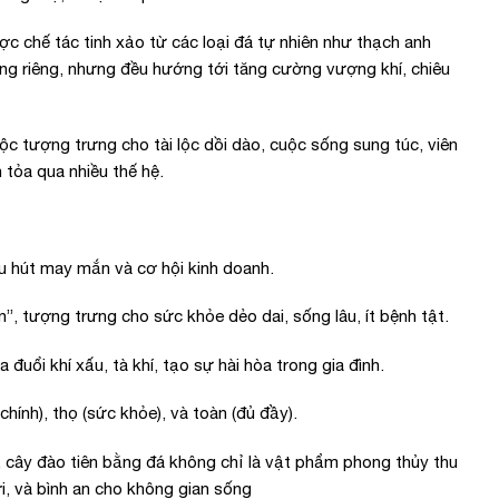
ợc chế tác tinh xảo từ các loại đá tự nhiên như thạch anh
g riêng, nhưng đều hướng tới tăng cường vượng khí, chiêu
lộc tượng trưng cho tài lộc dồi dào, cuộc sống sung túc, viên
 tỏa qua nhiều thế hệ.
thu hút may mắn và cơ hội kinh doanh.
”, tượng trưng cho sức khỏe dẻo dai, sống lâu, ít bệnh tật.
ổi khí xấu, tà khí, tạo sự hài hòa trong gia đình.
hính), thọ (sức khỏe), và toàn (đủ đầy).
, cây đào tiên bằng đá không chỉ là vật phẩm phong thủy thu
ới, và bình an cho không gian sống