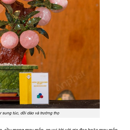
 sung túc, dồi dào và trường thọ
cửa, cầu mong may mắn, an vui tới với gia đạo hoặc may mắn