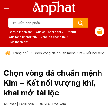
Chuyển
đến
nội
dung
Tìm
kiếm:
Đá Vụn thạch anh
Quả cầu phong thuỷ
Tỳ hưu
Quà tặng phong thuỷ
Vòng đá phong thủy
Hốc thạch anh
Trang chủ
Chọn vòng đá chuẩn mệnh Kim – Kết nối vượng k
Chọn vòng đá chuẩn mệnh
Kim – Kết nối vượng khí,
khai mở tài lộc
An Phát | 04/06/2025
504 Lượt xem