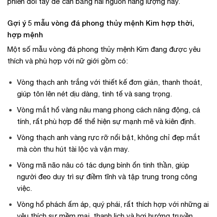
phiên đổi tay để cân bằng hai nguồn năng lượng này.
Gợi ý 5 mẫu vòng đá phong thủy mệnh Kim hợp thời,
hợp mệnh
Một số mẫu vòng đá phong thủy mệnh Kim đang được yêu
thích và phù hợp với nữ giới gồm có:
Vòng thạch anh trắng với thiết kế đơn giản, thanh thoát,
giúp tôn lên nét dịu dàng, tinh tế và sang trọng.
Vòng mắt hổ vàng nâu mang phong cách năng động, cá
tính, rất phù hợp để thể hiện sự mạnh mẽ và kiên định.
Vòng thạch anh vàng rực rỡ nổi bật, không chỉ đẹp mắt
mà còn thu hút tài lộc và vận may.
Vòng mã não nâu có tác dụng bình ổn tinh thần, giúp
người đeo duy trì sự điềm tĩnh và tập trung trong công
việc.
Vòng hổ phách ấm áp, quý phái, rất thích hợp với những ai
yêu thích sự mềm mại, thanh lịch và hơi hướng truyền