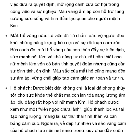
việc đưa ra quyết định, mở rộng cánh cửa cơ hội trong
công việc và sự nghiệp. Màu vàng ấm áp còn hỗ trợ tăng
cường sức sống và tinh thần lạc quan cho người mệnh
Kim.
Mắt hổ vàng nâu:
Là viên đá “lá chắn” bảo vệ người đeo
khỏi những năng lượng tiêu cực và sự rối loạn cảm xúc.
Bên cạnh đó, mắt hổ vàng nâu còn thúc đẩy sự kiên định,
sức mạnh nội tâm và khả năng tự chủ, rất cần thiết cho
nữ mệnh Kim vốn có bản tính quyết đoán nhưng cũng cần
sự bình tĩnh, ổn định. Màu sắc của mắt hổ cũng mang đến
sự ấm áp, vững chãi giúp tạo cảm giác an toàn và tự tin.
Hổ phách:
Được biết đến không chỉ là loại đá phong thủy
tốt cho sức khỏe thể chất mà còn lan tỏa năng lượng ấm
áp, dịu dàng rất hợp với nữ mệnh Kim. Hổ phách được
xem như một “viên ngọc chữa lành”, giúp thanh lọc và tái
tạo năng lượng, mang lại sự thư thái tinh thần và cân
bằng cảm xúc. Ngoài ra, vẻ đẹp tự nhiên và sắc vàng cam
của hổ phách tạo nên nét sang trọng, quý phái đầy cuốn