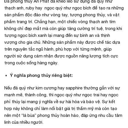
Đá phong thủy An Phát đã khéo léo sử dụng đá quý như
thạch anh, ruby hay ngọc quý như ngọc bích để tạo ra những
sản phẩm độc đáo như vòng tay, tượng phong thủy, và vật
phẩm trang trí. Chẳng hạn, một chiếc vòng thạch anh tím
không chỉ đẹp mắt mà còn giúp tăng cường trí tuệ, trong khi
tượng ngọc bích xanh lại mang đến sự bình an và thịnh
vượng cho gia chủ. Những sản phẩm này được chế tác dựa
trên nguyên tắc ngũ hành, phù hợp với từng mệnh, giúp
người sử dụng cảm nhận được nguồn năng lượng tích cực
trong cuộc sống hàng ngày.
Ý nghĩa phong thủy riêng biệt:
Nếu đá quý như kim cương hay sapphire thường gắn với sự
mạnh mẽ, thành công, thì ngọc quý như ngọc trai hay ngọc
phỉ thúy lại mang ý nghĩa về sự hài hòa và bảo vệ. Sự kết
hợp này không chỉ làm nổi bật giá trị thẩm mỹ mà còn tạo
nên một “lá bùa” phong thủy hoàn hảo, đáp ứng nhu cầu tâm
linh của nhiều người.