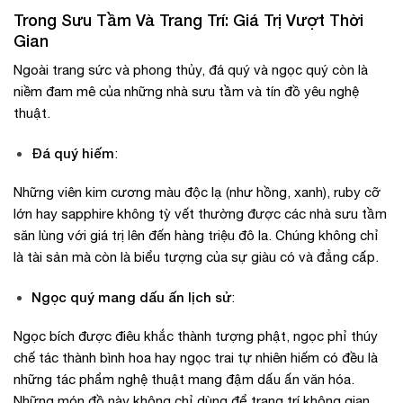
Trong Sưu Tầm Và Trang Trí: Giá Trị Vượt Thời
Gian
Ngoài trang sức và phong thủy, đá quý và ngọc quý còn là
niềm đam mê của những nhà sưu tầm và tín đồ yêu nghệ
thuật.
Đá quý hiếm
:
Những viên kim cương màu độc lạ (như hồng, xanh), ruby cỡ
lớn hay sapphire không tỳ vết thường được các nhà sưu tầm
săn lùng với giá trị lên đến hàng triệu đô la. Chúng không chỉ
là tài sản mà còn là biểu tượng của sự giàu có và đẳng cấp.
Ngọc quý mang dấu ấn lịch sử
:
Ngọc bích được điêu khắc thành tượng phật, ngọc phỉ thúy
chế tác thành bình hoa hay ngọc trai tự nhiên hiếm có đều là
những tác phẩm nghệ thuật mang đậm dấu ấn văn hóa.
Những món đồ này không chỉ dùng để trang trí không gian