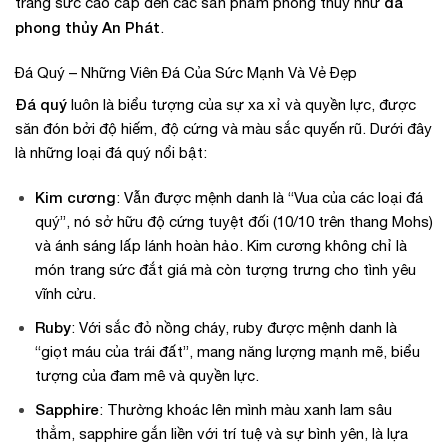
đá
trang sức cao cấp đến các sản phẩm phong thủy như
phong thủy An Phát
.
Đá Quý – Những Viên Đá Của Sức Mạnh Và Vẻ Đẹp
Đá quý
luôn là biểu tượng của sự xa xỉ và quyền lực, được
săn đón bởi độ hiếm, độ cứng và màu sắc quyến rũ. Dưới đây
là những loại đá quý nổi bật:
Kim cương
: Vẫn được mệnh danh là “Vua của các loại đá
quý”, nó sở hữu độ cứng tuyệt đối (10/10 trên thang Mohs)
và ánh sáng lấp lánh hoàn hảo. Kim cương không chỉ là
món trang sức đắt giá mà còn tượng trưng cho tình yêu
vĩnh cửu.
Ruby
: Với sắc đỏ nồng cháy, ruby được mệnh danh là
“giọt máu của trái đất”, mang năng lượng mạnh mẽ, biểu
tượng của đam mê và quyền lực.
Sapphire
: Thường khoác lên mình màu xanh lam sâu
thẳm, sapphire gắn liền với trí tuệ và sự bình yên, là lựa