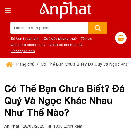
Chuyển
đến
nội
dung
Tìm
kiếm:
Đá Vụn thạch anh
Quả cầu phong thuỷ
Tỳ hưu
Quà tặng phong thuỷ
Vòng đá phong thủy
Hốc thạch anh
Trang chủ
Có Thể Bạn Chưa Biết? Đá Quý Và Ngọc Khá
Có Thể Bạn Chưa Biết? Đá
Quý Và Ngọc Khác Nhau
Như Thế Nào?
An Phát | 28/05/2025
1300 Lượt xem