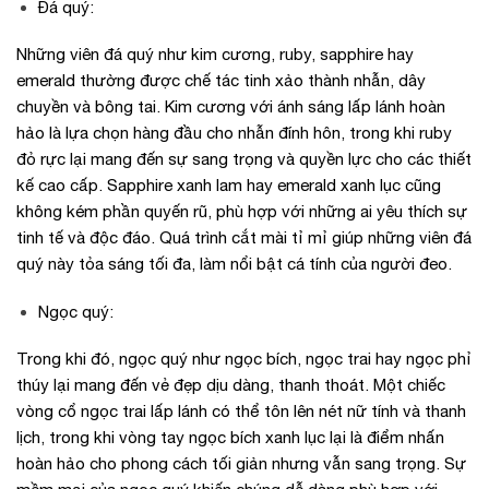
Đá quý:
Những viên đá quý như kim cương, ruby, sapphire hay
emerald thường được chế tác tinh xảo thành nhẫn, dây
chuyền và bông tai. Kim cương với ánh sáng lấp lánh hoàn
hảo là lựa chọn hàng đầu cho nhẫn đính hôn, trong khi ruby
đỏ rực lại mang đến sự sang trọng và quyền lực cho các thiết
kế cao cấp. Sapphire xanh lam hay emerald xanh lục cũng
không kém phần quyến rũ, phù hợp với những ai yêu thích sự
tinh tế và độc đáo. Quá trình cắt mài tỉ mỉ giúp những viên đá
quý này tỏa sáng tối đa, làm nổi bật cá tính của người đeo.
Ngọc quý:
Trong khi đó, ngọc quý như ngọc bích, ngọc trai hay ngọc phỉ
thúy lại mang đến vẻ đẹp dịu dàng, thanh thoát. Một chiếc
vòng cổ ngọc trai lấp lánh có thể tôn lên nét nữ tính và thanh
lịch, trong khi vòng tay ngọc bích xanh lục lại là điểm nhấn
hoàn hảo cho phong cách tối giản nhưng vẫn sang trọng. Sự