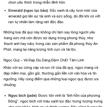
chọn yêu thích trong nhẫn đính hôn.
Emerald (ngọc lục bảo)
: Sắc xanh lá cây tươi mát của
emerald gợi lên sự tái sinh và sức sống, dù đôi khi có vết
rạn tự nhiên làm tăng nét độc đáo.
Những loại đá quý này không chỉ làm say lòng người yêu
trang sức mà còn được sử dụng trong phong thủy, như
thạch anh hay ruby trong các sản phẩm đá phong thủy An
Phát, mang lại năng lượng tích cực và tài lộc.
Ngọc Quý – Vẻ Đẹp Dịu Dàng Đậm Chất Tâm Linh
Khác với sự cứng cáp và rực rỡ của đá quý, ngọc mang vẻ
đẹp mềm mại, gần gũi, thường gắn liền với văn hóa và tín
ngưỡng. Hãy cùng điểm qua những loại ngọc quý được ưa
chuộng:
Ngọc bích (jade)
: Được tôn vinh là “linh hồn của phương
Đông”, ngọc bích với màu xanh lục đặc trưng tượng trưng
cho sức khỏe, bình an và thịnh vượng. Đây cũng là nguyên