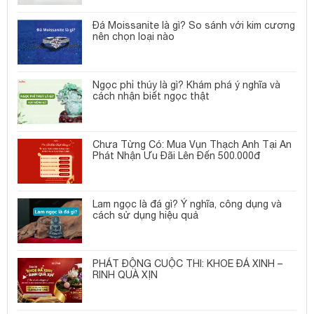
Đá Moissanite là gì? So sánh với kim cương
nên chọn loại nào
Ngọc phỉ thúy là gì? Khám phá ý nghĩa và
cách nhận biết ngọc thật
Chưa Từng Có: Mua Vụn Thạch Anh Tại An
Phát Nhận Ưu Đãi Lên Đến 500.000đ
Lam ngọc là đá gì? Ý nghĩa, công dụng và
cách sử dụng hiệu quả
PHÁT ĐỘNG CUỘC THI: KHOE ĐÁ XINH –
RINH QUÀ XỊN