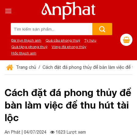
Chuyển
đến
nội
dung
Tìm
kiếm:
Đá Vụn thạch anh
Quả cầu phong thuỷ
Tỳ hưu
Quà tặng phong thuỷ
Vòng đá phong thủy
Hốc thạch anh
Trang chủ
Cách đặt đá phong thủy để bàn làm việc để thu
Cách đặt đá phong thủy để
bàn làm việc để thu hút tài
lộc
An Phát | 04/07/2024
1623 Lượt xem