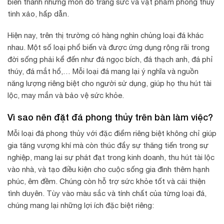
biến thành những món đồ trang sức và vật phẩm phong thủy
tinh xảo, hấp dẫn.
Hiện nay, trên thị trường có hàng nghìn chủng loại đá khác
nhau. Một số loại phổ biến và được ứng dụng rộng rãi trong
đời sống phải kể đến như đá ngọc bích, đá thạch anh, đá phỉ
thúy, đá mắt hổ,… Mỗi loại đá mang lại ý nghĩa và nguồn
năng lượng riêng biệt cho người sử dụng, giúp họ thu hút tài
lộc, may mắn và bảo vệ sức khỏe.
Vì sao nên đặt đá phong thủy trên bàn làm việc?
Mỗi loại đá phong thủy với đặc điểm riêng biệt không chỉ giúp
gia tăng vượng khí mà còn thúc đẩy sự thăng tiến trong sự
nghiệp, mang lại sự phát đạt trong kinh doanh, thu hút tài lộc
vào nhà, và tạo điều kiện cho cuộc sống gia đình thêm hạnh
phúc, êm đềm. Chúng còn hỗ trợ sức khỏe tốt và cải thiện
tình duyên. Tùy vào màu sắc và tính chất của từng loại đá,
chúng mang lại những lợi ích đặc biệt riêng: