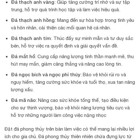
Đá thạch anh vàng
: Giúp tăng cường trí nhớ và sự tập
trung, hỗ trợ quá trình học tập và làm việc hiệu quả.
Đá thạch anh hồng
: Mang đến sự hòa hợp trong tình yêu
và hôn nhân, cải thiện các mối quan hệ cá nhân.
Đá thạch anh tím
: Thúc đẩy sự minh mẫn và tư duy sắc
bén, hỗ trợ việc ra quyết định và giải quyết vấn đề.
Đá mắt hổ
: Cung cấp năng lượng tinh thần mạnh mẽ, thu
hút may mắn, giảm căng thẳng và nâng cao lòng tin.
Đá ngọc bích và ngọc phỉ thúy
: Bảo vệ khỏi rủi ro và
nguy hiểm, tăng cường sức khỏe và tuổi thọ, xua tan năng
lượng xấu.
Đá mã não
: Nâng cao sức khỏe tổng thể, tạo điều kiện
cho sự thịnh vượng, bảo vệ khỏi năng lượng tiêu cực và
hỗ trợ những người làm công việc nặng nhọc
Đặt đá phong thủy trên bàn làm việc có thể mang lại nhiều lợi
ích cho gia chủ. Đá phong thủy thiên nhiên chứa đựng lực từ