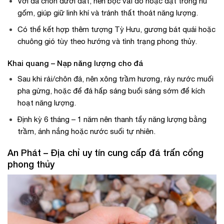
Với đá chôn dưới đất, nên bọc vải đỏ hoặc đặt trong hũ
gốm, giúp giữ linh khí và tránh thất thoát năng lượng.
Có thể kết hợp thêm tượng Tỳ Hưu, gương bát quái hoặc
chuông gió tùy theo hướng và tình trạng phong thủy.
Khai quang – Nạp năng lượng cho đá
Sau khi rải/chôn đá, nên xông trầm hương, rảy nước muối
pha gừng, hoặc để đá hấp sáng buổi sáng sớm để kích
hoạt năng lượng.
Định kỳ 6 tháng – 1 năm nên thanh tẩy năng lượng bằng
trầm, ánh nắng hoặc nước suối tự nhiên.
An Phát – Địa chỉ uy tín cung cấp đá trấn cổng
phong thủy