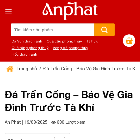
Chuyển
đến
nội
dung
Tìm
kiếm:
Đá Vụn thạch anh
Quả cầu phong thuỷ
Tỳ hưu
Quà tặng phong thuỷ
Vòng đá phong thủy
Hốc thạch anh
Trang chủ
Đá Trấn Cổng – Bảo Vệ Gia Đình Trước Tà Khí
Đá Trấn Cổng – Bảo Vệ Gia
Đình Trước Tà Khí
An Phát | 19/08/2025
680 Lượt xem