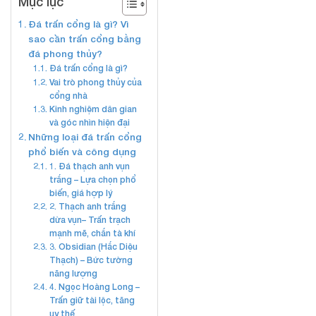
Mục lục
Đá trấn cổng là gì? Vì
sao cần trấn cổng bằng
đá phong thủy?
Đá trấn cổng là gì?
Vai trò phong thủy của
cổng nhà
Kinh nghiệm dân gian
và góc nhìn hiện đại
Những loại đá trấn cổng
phổ biến và công dụng
1. Đá thạch anh vụn
trắng – Lựa chọn phổ
biến, giá hợp lý
2. Thạch anh trắng
dừa vụn– Trấn trạch
mạnh mẽ, chắn tà khí
3. Obsidian (Hắc Diệu
Thạch) – Bức tường
năng lượng
4. Ngọc Hoàng Long –
Trấn giữ tài lộc, tăng
uy thế