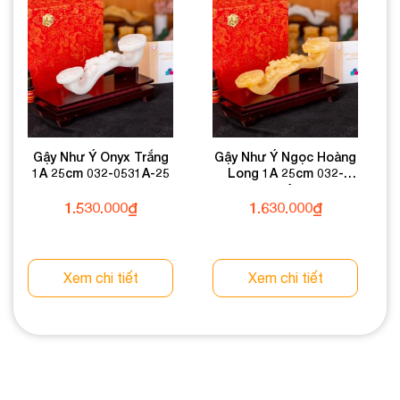
Gậy Như Ý Onyx Trắng
Gậy Như Ý Ngọc Hoàng
1A 25cm 032-0531A-25
Long 1A 25cm 032-
0491A-25
1.530.000
₫
1.630.000
₫
Xem chi tiết
Xem chi tiết