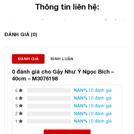
Thông tin liên hệ:
ĐÁ PHONG THỦY AN PHÁT – LỰA CHỌN SỐ 1 VỀ ĐÁ
PHONG THỦY
ĐÁNH GIÁ (0)
Địa chỉ: 60/69 Bùi Huy Bích, Hoàng Mai, Hà Nội
Điện thoại: 0982 627 166
Email:
daphongthuyanphat@gmail.com
ĐÁNH GIÁ
BÌNH LUẬN
0 đánh giá cho
Gậy Như Ý Ngọc Bích –
40cm – M3076198
NAN%
| 0 đánh giá
5
NAN%
| 0 đánh giá
4
NAN%
| 0 đánh giá
3
NAN%
| 0 đánh giá
2
NAN%
| 0 đánh giá
1