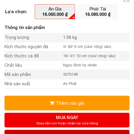
XÓA
An Gia
Phát Tài
Lựa chọn:
16.060.000
₫
16.080.000
₫
Thông tin sản phẩm
Trọng lượng
1.98 kg
Kích thước nguyên đá
5/ 40/ 6 cm (cao/ rộng/ sâu)
Kích thước cả đế
16/ 41/ 10 cm (cao/ rộng/ sâu)
Chất liệu
Ngọc Bích tự nhiên
Mã sản phẩm
3076198
Nhà sản xuất
An Phát
Thêm vào giỏ
MUA NGAY
Giao tận nơi hoặc nhận tại cửa hàng